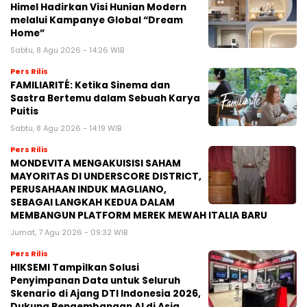
Himel Hadirkan Visi Hunian Modern
melalui Kampanye Global “Dream
Home”
Sabtu, 8 Agu 2026 - 14:26 WIB
Pers Rilis
FAMILIARITÉ: Ketika Sinema dan
Sastra Bertemu dalam Sebuah Karya
Puitis
Sabtu, 8 Agu 2026 - 14:19 WIB
Pers Rilis
MONDEVITA MENGAKUISISI SAHAM
MAYORITAS DI UNDERSCORE DISTRICT,
PERUSAHAAN INDUK MAGLIANO,
SEBAGAI LANGKAH KEDUA DALAM
MEMBANGUN PLATFORM MEREK MEWAH ITALIA BARU
Jumat, 7 Agu 2026 - 09:32 WIB
Pers Rilis
HIKSEMI Tampilkan Solusi
Penyimpanan Data untuk Seluruh
Skenario di Ajang DTI Indonesia 2026,
Dukung Pengembangan AI di Asia