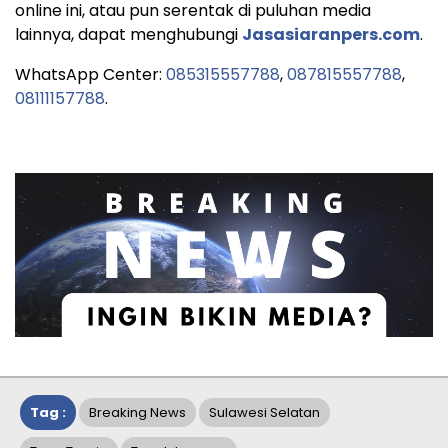
online ini, atau pun serentak di puluhan media
lainnya, dapat menghubungi
Jasasiaranpers.com
.
WhatsApp Center:
085315557788
,
087815557788
,
08111157788
.
Tag :
Breaking News
Sulawesi Selatan