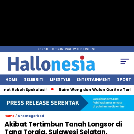
SCROLL TO CONTINUE WITH CONTENT
HOME
SELEBRITI
LIFESTYLE
ENTERTAINMENT
SPORT
Heboh Spekulasi!
Baim Wong dan Wulan Guritno Terlihat Int
/
Home
Uncategorized
Akibat Tertimbun Tanah Longsor di
Tana Toraja, Sulawesi Selatan,