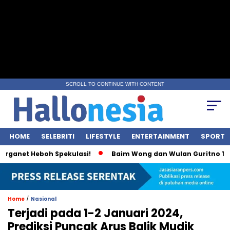
SCROLL TO CONTINUE WITH CONTENT
HOME
SELEBRITI
LIFESTYLE
ENTERTAINMENT
SPORT
anet Heboh Spekulasi!
Baim Wong dan Wulan Guritno Terlih
/
Home
Nasional
Terjadi pada 1-2 Januari 2024,
Prediksi Puncak Arus Balik Mudik