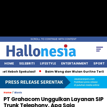
SCROLL TO CONTINUE WITH CONTENT
HOME
SELEBRITI
LIFESTYLE
ENTERTAINMENT
SPORT
Heboh Spekulasi!
Baim Wong dan Wulan Guritno Terlihat Int
/
Home
Bisnis
PT Grahacom Unggulkan Layanan SIP
Trunk Telephony, Apa Saja