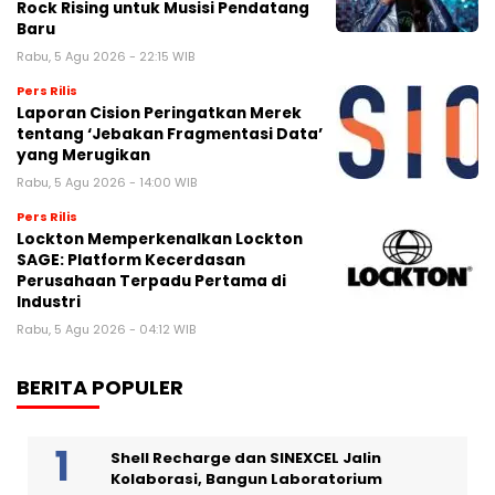
Rock Rising untuk Musisi Pendatang
Baru
Rabu, 5 Agu 2026 - 22:15 WIB
Pers Rilis
Laporan Cision Peringatkan Merek
tentang ‘Jebakan Fragmentasi Data’
yang Merugikan
Rabu, 5 Agu 2026 - 14:00 WIB
Pers Rilis
Lockton Memperkenalkan Lockton
SAGE: Platform Kecerdasan
Perusahaan Terpadu Pertama di
Industri
Rabu, 5 Agu 2026 - 04:12 WIB
BERITA POPULER
Shell Recharge dan SINEXCEL Jalin
Kolaborasi, Bangun Laboratorium