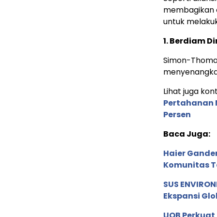
membagikan c
untuk melakuk
1. Berdiam D
Simon-Thomas 
menyenangkan
Lihat juga kont
Pertahanan 
Persen
Baca Juga:
Haier Ganden
Komunitas T
SUS ENVIRONM
Ekspansi Glo
UOB Perkuat