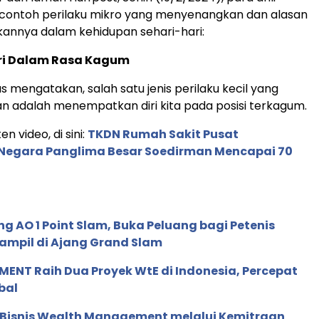
ontoh perilaku mikro yang menyenangkan dan alasan
annya dalam kehidupan sehari-hari:
iri Dalam Rasa Kagum
mengatakan, salah satu jenis perilaku kecil yang
 adalah menempatkan diri kita pada posisi terkagum.
en video, di sini:
TKDN Rumah Sakit Pusat
Negara Panglima Besar Soedirman Mencapai 70
g AO 1 Point Slam, Buka Peluang bagi Petenis
ampil di Ajang Grand Slam
ENT Raih Dua Proyek WtE di Indonesia, Percepat
bal
 Bisnis Wealth Management melalui Kemitraan