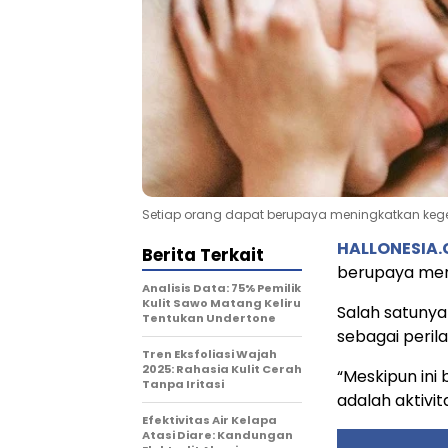
Setiap orang dapat berupaya meningkatkan ke
HALLONESIA
Berita Terkait
berupaya men
Analisis Data: 75% Pemilik
Kulit Sawo Matang Keliru
Salah satunya
Tentukan Undertone
sebagai perila
Tren Eksfoliasi Wajah
2025: Rahasia Kulit Cerah
“Meskipun ini 
Tanpa Iritasi
adalah aktivita
Efektivitas Air Kelapa
Atasi Diare: Kandungan