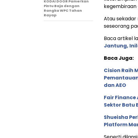
KODAI DOOR Pamerkan
kegembiraan 
Pintu Baja dengan
Rangka WPC Tahan
Rayap
Atau sekadar
seseorang pad
Baca artikel la
Jantung, In
Baca Juga:
Cision Raih
Pemantauan d
dan AEO
Fair Financ
Sektor Batu 
Shueisha Pe
Platform Ma
Seperti dilans