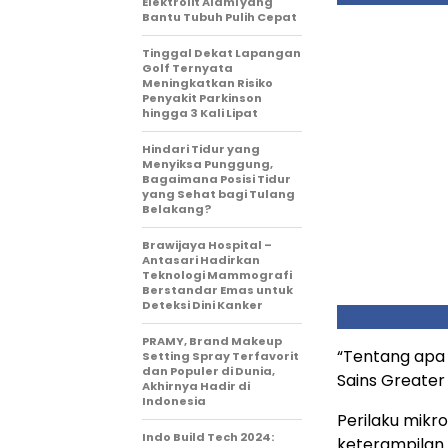
Elektrolit Alami yang
Bantu Tubuh Pulih Cepat
Tinggal Dekat Lapangan
Golf Ternyata
Meningkatkan Risiko
Penyakit Parkinson
hingga 3 Kali Lipat
Hindari Tidur yang
Menyiksa Punggung,
Bagaimana Posisi Tidur
yang Sehat bagi Tulang
Belakang?
Brawijaya Hospital –
Antasari Hadirkan
Teknologi Mammografi
Berstandar Emas untuk
Deteksi Dini Kanker
PRAMY, Brand Makeup
“Tentang apa y
Setting Spray Terfavorit
dan Populer di Dunia,
Sains Greater
Akhirnya Hadir di
Indonesia
Perilaku mikro
Indo Build Tech 2024:
keterampilan 