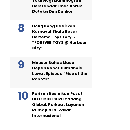
Teknologi Mammografi
Berstandar Emas untuk
Deteksi Dini Kanker
Hong Kong Hadirkan
Karnaval Skala Besar
Bertema Toy Story 5
“FOREVER TOYS @ Harbour
City”
Mouser Bahas Masa
Depan Robot Humanoid
Lewat Episode “Rise of the
Robots”
Farizon Resmikan Pusat
Distribusi Suku Cadang
Global, Perkuat Layanan
Purnajual di Pasar
Internasional