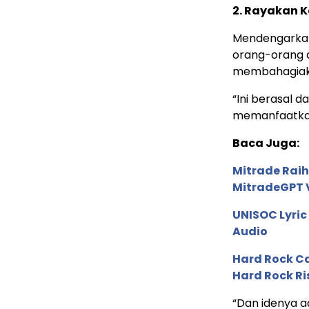
2. Rayakan 
Mendengarka
orang-orang di
membahagiak
“Ini berasal d
memanfaatkan 
Baca Juga:
Mitrade Raih
MitradeGPT V
UNISOC Lyri
Audio
Hard Rock C
Hard Rock Ri
“Dan idenya 