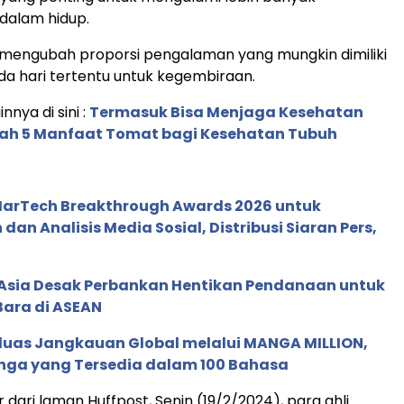
dalam hidup.
 mengubah proporsi pengalaman yang mungkin dimiliki
a hari tertentu untuk kegembiraan.
innya di sini :
Termasuk Bisa Menjaga Kesehatan
ilah 5 Manfaat Tomat bagi Kesehatan Tubuh
 MarTech Breakthrough Awards 2026 untuk
an Analisis Media Sosial, Distribusi Siaran Pers,
e Asia Desak Perbankan Hentikan Pendanaan untuk
Bara di ASEAN
rluas Jangkauan Global melalui MANGA MILLION,
nga yang Tersedia dalam 100 Bahasa
ir dari laman Huffpost, Senin (19/2/2024), para ahli