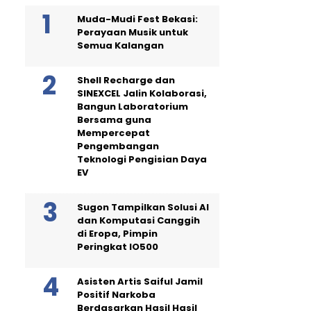
Muda-Mudi Fest Bekasi:
Perayaan Musik untuk
Semua Kalangan
Shell Recharge dan
SINEXCEL Jalin Kolaborasi,
Bangun Laboratorium
Bersama guna
Mempercepat
Pengembangan
Teknologi Pengisian Daya
EV
Sugon Tampilkan Solusi AI
dan Komputasi Canggih
di Eropa, Pimpin
Peringkat IO500
Asisten Artis Saiful Jamil
Positif Narkoba
Berdasarkan Hasil Hasil