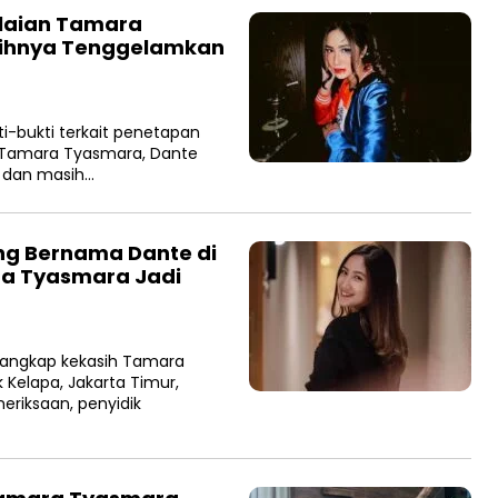
alaian Tamara
sihnya Tenggelamkan
i-bukti terkait penetapan
s Tamara Tyasmara, Dante
n dan masih…
ng Bernama Dante di
ra Tyasmara Jadi
nangkap kekasih Tamara
 Kelapa, Jakarta Timur,
eriksaan, penyidik