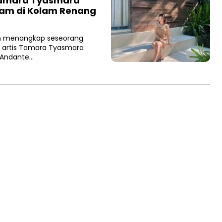
 Tamara Tyasmara
am di Kolam Renang
ah menangkap seseorang
ri artis Tamara Tyasmara
 Andante…