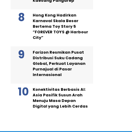
Kaesang Pangarep
Hong Kong Hadirkan
Karnaval Skala Besar
Bertema Toy Story 5
“FOREVER TOYS @ Harbour
City”
Farizon Resmikan Pusat
Distribusi Suku Cadang
Global, Perkuat Layanan
Purnajual di Pasar
Internasional
Konektivitas Berbasis AI:
Asia Pasifik Susun Arah
Menuju Masa Depan
Digital yang Lebih Cerdas