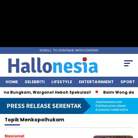
SCROLL TO CONTINUE WITH CONTENT
HOME
SELEBRITI
LIFESTYLE
ENTERTAINMENT
SPORT
ime Bungkam, Warganet Heboh Spekulasi!
Baim Wong dan Wu
Topik
Menkopolhukam
Nasional