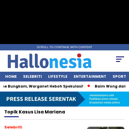
SCROLL TO CONTINUE WITH CONTENT
HOME
SELEBRITI
LIFESTYLE
ENTERTAINMENT
SPORT
me Bungkam, Warganet Heboh Spekulasi!
Baim Wong dan Wul
Topik
Kasus Lisa Mariana
Selebriti