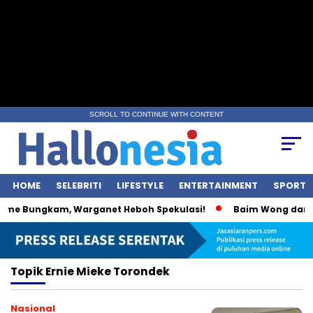
SCROLL TO CONTINUE WITH CONTENT
HOME
SELEBRITI
LIFESTYLE
ENTERTAINMENT
SPORT
ime Bungkam, Warganet Heboh Spekulasi!
Baim Wong dan Wu
Topik
Ernie Mieke Torondek
Nasional