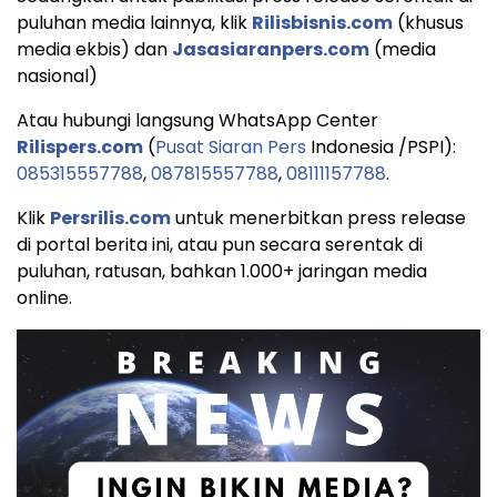
puluhan media lainnya, klik
Rilisbisnis.com
(khusus
media ekbis) dan
Jasasiaranpers.com
(media
nasional)
Atau hubungi langsung WhatsApp Center
Rilispers.com
(
Pusat Siaran Pers
Indonesia /PSPI):
085315557788
,
087815557788
,
08111157788
.
Klik
Persrilis.com
untuk menerbitkan press release
di portal berita ini, atau pun secara serentak di
puluhan, ratusan, bahkan 1.000+ jaringan media
online.