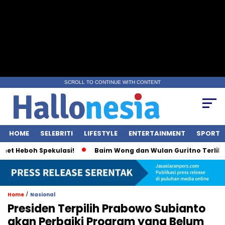
SCROLL TO CONTINUE WITH CONTENT
HOME
SELEBRITI
LIFESTYLE
ENTERTAINMENT
SPORT
eboh Spekulasi!
Baim Wong dan Wulan Guritno Terlihat Inti
/
Home
Nasional
Presiden Terpilih Prabowo Subianto
akan Perbaiki Program yang Belum