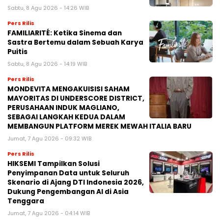
Sabtu, 8 Agu 2026 - 14:26 WIB
Pers Rilis
FAMILIARITÉ: Ketika Sinema dan
Sastra Bertemu dalam Sebuah Karya
Puitis
Sabtu, 8 Agu 2026 - 14:19 WIB
Pers Rilis
MONDEVITA MENGAKUISISI SAHAM
MAYORITAS DI UNDERSCORE DISTRICT,
PERUSAHAAN INDUK MAGLIANO,
SEBAGAI LANGKAH KEDUA DALAM
MEMBANGUN PLATFORM MEREK MEWAH ITALIA BARU
Jumat, 7 Agu 2026 - 09:32 WIB
Pers Rilis
HIKSEMI Tampilkan Solusi
Penyimpanan Data untuk Seluruh
Skenario di Ajang DTI Indonesia 2026,
Dukung Pengembangan AI di Asia
Tenggara
Jumat, 7 Agu 2026 - 04:14 WIB