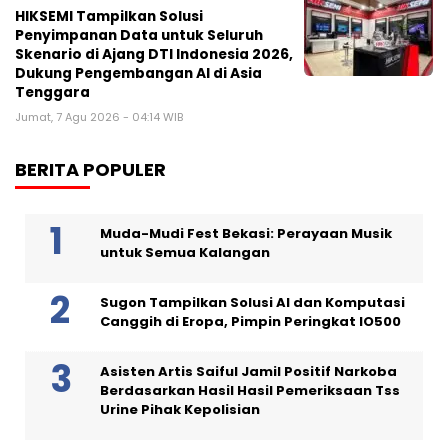
HIKSEMI Tampilkan Solusi
Penyimpanan Data untuk Seluruh
Skenario di Ajang DTI Indonesia 2026,
Dukung Pengembangan AI di Asia
Tenggara
Jumat, 7 Agu 2026 - 04:14 WIB
BERITA POPULER
Muda-Mudi Fest Bekasi: Perayaan Musik
untuk Semua Kalangan
Sugon Tampilkan Solusi AI dan Komputasi
Canggih di Eropa, Pimpin Peringkat IO500
Asisten Artis Saiful Jamil Positif Narkoba
Berdasarkan Hasil Hasil Pemeriksaan Tss
Urine Pihak Kepolisian