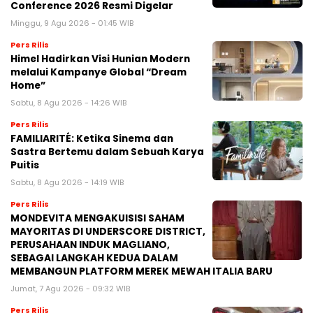
Conference 2026 Resmi Digelar
Minggu, 9 Agu 2026 - 01:45 WIB
Pers Rilis
Himel Hadirkan Visi Hunian Modern
melalui Kampanye Global “Dream
Home”
Sabtu, 8 Agu 2026 - 14:26 WIB
Pers Rilis
FAMILIARITÉ: Ketika Sinema dan
Sastra Bertemu dalam Sebuah Karya
Puitis
Sabtu, 8 Agu 2026 - 14:19 WIB
Pers Rilis
MONDEVITA MENGAKUISISI SAHAM
MAYORITAS DI UNDERSCORE DISTRICT,
PERUSAHAAN INDUK MAGLIANO,
SEBAGAI LANGKAH KEDUA DALAM
MEMBANGUN PLATFORM MEREK MEWAH ITALIA BARU
Jumat, 7 Agu 2026 - 09:32 WIB
Pers Rilis