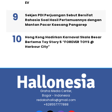
EV
Sekjen PDI Perjuangan Sebut Bersifat
Rahasia Soal Hasil Pertemuannya dengan
Mantan Pacar Kaesang Pangarep
Hong Kong Hadirkan Karnaval Skala Besar
Bertema Toy Story 5 “FOREVER TOYS @
Harbour City”
Graha Media Center,
Bogor - Indonesia
redaksihallo@gmail.com
+628557777888