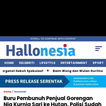
SCROLL TO CONTINUE WITH CONTENT
HOME
SELEBRITI
LIFESTYLE
ENTERTAINMENT
SPORT
anet Heboh Spekulasi!
Baim Wong dan Wulan Guritno Terlih
/
Home
Nasional
Buru Pembunuh Penjual Gorengan
Nia Kurnia Sari ke Hutan, Polisi Sudah