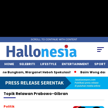
SCROLL TO CONTINUE WITH CONTENT
HOME
SELEBRITI
LIFESTYLE
ENTERTAINMENT
SPORT
ime Bungkam, Warganet Heboh Spekulasi!
Baim Wong dan Wul
Topik
Relawan Prabowo-Gibran
Politik