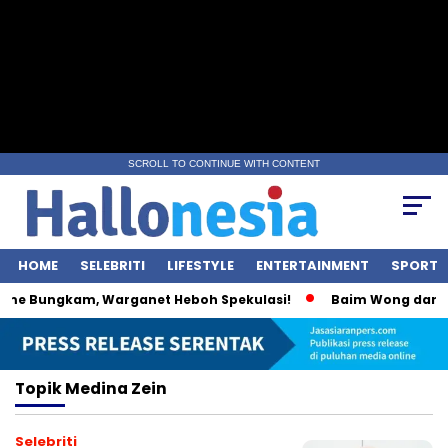
SCROLL TO CONTINUE WITH CONTENT
HOME
SELEBRITI
LIFESTYLE
ENTERTAINMENT
SPORT
me Bungkam, Warganet Heboh Spekulasi!
Baim Wong dan Wul
Topik
Medina Zein
Selebriti