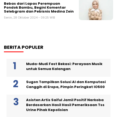
Bebas dari Lapas Perempuan
Pondok Bambu, Begini Komentar
Selebgram dan Pebisnis Medina Zein
Senin, 28 Oktober 2024 - 09:25 WIB
BERITA POPULER
Muda-Mudi Fest Bekasi: Perayaan Musik
untuk Semua Kalangan
Sugon Tampilkan Solusi AI dan Komputasi
Canggih di Eropa, Pimpin Peringkat IO500
Asisten Artis Saiful Jamil Positif Narkoba
Berdasarkan Hasil Hasil Pemeriksaan Tss
Urine Pihak Kepolisian