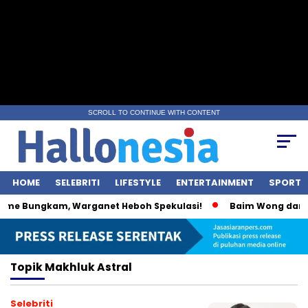
SCROLL TO CONTINUE WITH CONTENT
HOME
SELEBRITI
LIFESTYLE
ENTERTAINMENT
SPORT
ime Bungkam, Warganet Heboh Spekulasi!
Baim Wong dan Wu
Topik
Makhluk Astral
Selebriti