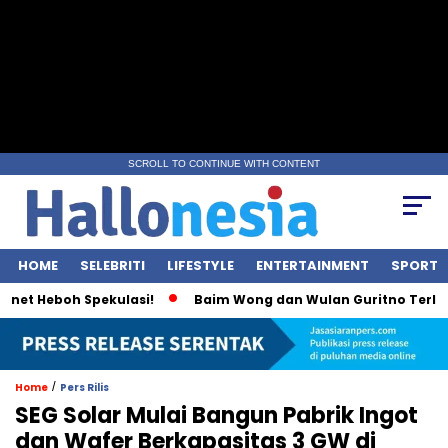
SCROLL TO CONTINUE WITH CONTENT
HOME
SELEBRITI
LIFESTYLE
ENTERTAINMENT
SPORT
 Heboh Spekulasi!
Baim Wong dan Wulan Guritno Terlihat In
/
Home
Pers Rilis
SEG Solar Mulai Bangun Pabrik Ingot
dan Wafer Berkapasitas 3 GW di