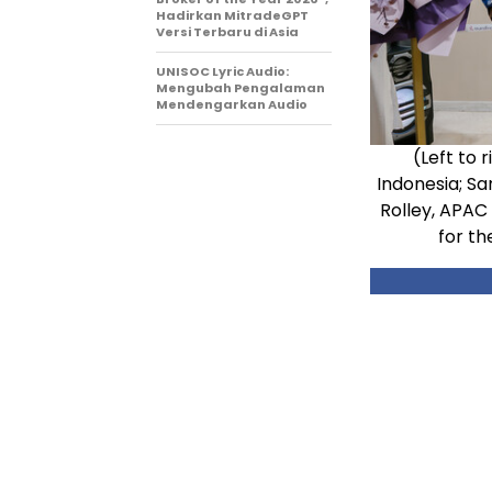
Hadirkan MitradeGPT
Versi Terbaru di Asia
UNISOC Lyric Audio:
Mengubah Pengalaman
Mendengarkan Audio
(Left to
Indonesia; S
Rolley, APAC
for th