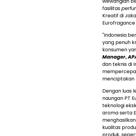
wewangian ber
fasilitas
perfu
Kreatif di
Jaka
Eurofragance 
"
Indonesia
ber
yang penuh k
konsumen yan
Manager
,
AP
dan teknis di
I
mempercepat p
menciptakan a
Dengan luas le
naungan PT E
teknologi eks
aroma serta E
menghasilkan s
kualitas prod
produk, seper