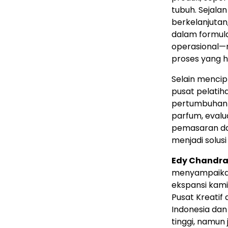
tubuh. Sejala
berkelanjutan
dalam formula
operasional—
proses yang h
Selain mencipt
pusat pelati
pertumbuhan 
parfum, evalua
pemasaran da
menjadi solus
Edy Chandr
menyampaik
ekspansi kami
Pusat Kreatif 
Indonesia
dan 
tinggi, namun 