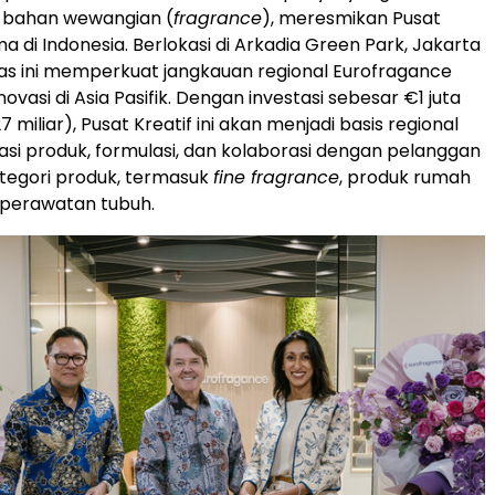
bahan wewangian (
fragrance
), meresmikan Pusat
ma di
Indonesia
. Berlokasi di
Arkadia Green Park
, Jakarta
litas ini memperkuat jangkauan regional Eurofragance
novasi di Asia Pasifik. Dengan investasi sebesar €1 juta
27
miliar), Pusat Kreatif ini akan menjadi basis regional
asi produk, formulasi, dan kolaborasi dengan pelanggan
ategori produk, termasuk
fine fragrance
, produk rumah
 perawatan tubuh.