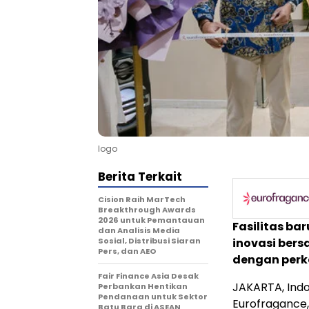
logo
Berita Terkait
Cision Raih MarTech
Breakthrough Awards
2026 untuk Pemantauan
Fasilitas bar
dan Analisis Media
Sosial, Distribusi Siaran
inovasi ber
Pers, dan AEO
dengan perk
Fair Finance Asia Desak
JAKARTA, Ind
Perbankan Hentikan
Pendanaan untuk Sektor
Eurofragance,
Batu Bara di ASEAN