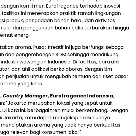
n dengan komitmen Eurofragance terhadap inovasi
, fasilitas ini menerapkan praktik ramah lingkungan
si produk, pengadaan bahan baku, dan aktivitas
mulai dari penggunaan bahan baku terbarukan hingga
emat energi.
akan aroma, Pusat Kreatif ini juga berfungsi sebagai
han dan pengembangan SDM sehingga mendukung
industri wewangian
Indonesia
. Di fasilitas, para ahli
tor, dan ahli aplikasi berkolaborasi dengan tim
n penjualan untuk mengubah temuan dari riset pasar
i aroma yang khas.
a
,
Country Manager
, Eurofragance Indonesia
,
an
: "
Jakarta
merupakan lokasi yang tepat untuk
. Di kota ini, berbagai tren mulai berkembang. Dengan
di
Jakarta
, kami dapat mengeksplorasi budaya
menciptakan aroma yang tidak hanya berkualitas
juga relevan bagi konsumen lokal."