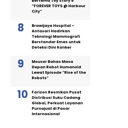
Bertema Toy Story 5
“FOREVER TOYS @ Harbour
City”
Brawijaya Hospital –
Antasari Hadirkan
Teknologi Mammografi
Berstandar Emas untuk
Deteksi Dini Kanker
Mouser Bahas Masa
Depan Robot Humanoid
Lewat Episode “Rise of the
Robots”
Farizon Resmikan Pusat
Distribusi Suku Cadang
Global, Perkuat Layanan
Purnajual di Pasar
Internasional