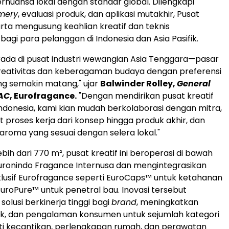
nuansa lokal dengan standar global. Dilengkapi
mery
, evaluasi produk, dan aplikasi mutakhir, Pusat
rta
mengusung keahlian kreatif dan teknis
bagi para pelanggan di
Indonesia
dan Asia Pasifik.
ada di pusat industri wewangian Asia Tenggara—pasar
reativitas dan keberagaman budaya dengan preferensi
g semakin matang," ujar
Balwinder Rolley
,
General
AC
, Eurofragance.
"Dengan mendirikan pusat kreatif
ndonesia
, kami kian mudah berkolaborasi dengan mitra,
roses kerja dari konsep hingga produk akhir, dan
roma yang sesuai dengan selera lokal."
bih dari 770 m², pusat kreatif ini beroperasi di bawah
uronindo Fragance Internusa dan mengintegrasikan
klusif Eurofragance seperti EuroCaps™ untuk ketahanan
uroPure™ untuk penetral bau. Inovasi tersebut
olusi berkinerja tinggi bagi
brand
, meningkatkan
uk, dan pengalaman konsumen untuk sejumlah kategori
ti kecantikan, perlengkapan rumah, dan perawatan