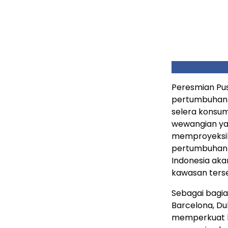
Peresmian Pus
pertumbuhan 
selera konsum
wewangian yang
memproyeksik
pertumbuhan
Indonesia
akan
kawasan ters
Sebagai bagian
Barcelona
,
Du
memperkuat k