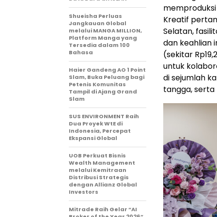
memproduksi 
Shueisha Perluas
Kreatif perta
Jangkauan Global
Selatan, fasi
melalui MANGA MILLION,
Platform Manga yang
dan keahlian i
Tersedia dalam 100
Bahasa
(sekitar
Rp19,
untuk kolabor
Haier Gandeng AO 1 Point
di sejumlah k
Slam, Buka Peluang bagi
Petenis Komunitas
tangga, serta
Tampil di Ajang Grand
Slam
SUS ENVIRONMENT Raih
Dua Proyek WtE di
Indonesia, Percepat
Ekspansi Global
UOB Perkuat Bisnis
Wealth Management
melalui Kemitraan
Distribusi Strategis
dengan Allianz Global
Investors
Mitrade Raih Gelar “AI
Broker of the Year 2026”,