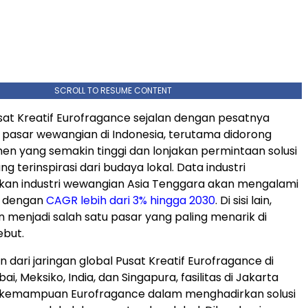
SCROLL TO RESUME CONTENT
at Kreatif Eurofragance sejalan dengan pesatnya
pasar wewangian di
Indonesia
, terutama didorong
en yang semakin tinggi dan lonjakan permintaan solusi
 terinspirasi dari budaya lokal. Data industri
an industri wewangian
Asia Tenggara
akan mengalami
 dengan
CAGR lebih dari 3% hingga 2030
. Di sisi lain,
 menjadi salah satu pasar yang paling menarik di
ebut.
 dari jaringan global Pusat Kreatif Eurofragance di
bai
, Meksiko,
India
, dan Singapura, fasilitas di
Jakarta
emampuan Eurofragance dalam menghadirkan solusi