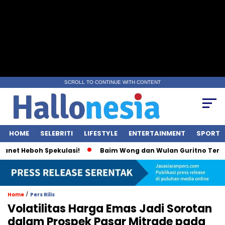
SCROLL TO CONTINUE WITH CONTENT
HOME
SELEBRITI
LIFESTYLE
ENTERTAINMENT
SPORT
et Heboh Spekulasi!
Baim Wong dan Wulan Guritno Terlihat
/
Home
Pers Rilis
Volatilitas Harga Emas Jadi Sorotan
dalam Prospek Pasar Mitrade pada