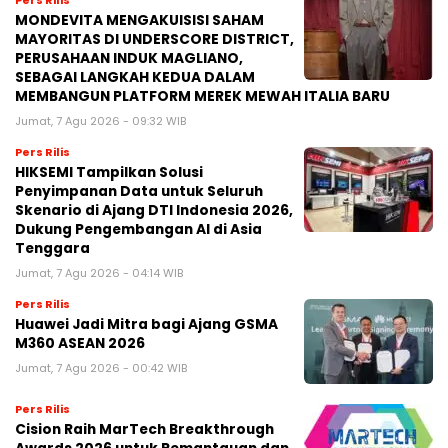
MONDEVITA MENGAKUISISI SAHAM
MAYORITAS DI UNDERSCORE DISTRICT,
PERUSAHAAN INDUK MAGLIANO,
SEBAGAI LANGKAH KEDUA DALAM
MEMBANGUN PLATFORM MEREK MEWAH ITALIA BARU
Jumat, 7 Agu 2026 - 09:32 WIB
Pers Rilis
HIKSEMI Tampilkan Solusi
Penyimpanan Data untuk Seluruh
Skenario di Ajang DTI Indonesia 2026,
Dukung Pengembangan AI di Asia
Tenggara
Jumat, 7 Agu 2026 - 04:14 WIB
Pers Rilis
Huawei Jadi Mitra bagi Ajang GSMA
M360 ASEAN 2026
Jumat, 7 Agu 2026 - 00:42 WIB
Pers Rilis
Cision Raih MarTech Breakthrough