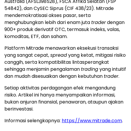
Australia (AFSL398528), FSCA Afrika Selatan (FSP
54842), dan CySEC Siprus (CIF 438/23). Mitrade
mendemokratisasi akses pasar, serta
menghubungkan lebih dari enam juta
trader
dengan
900+ produk derivatif OTC, termasuk indeks, valas,
komoditas, ETF, dan saham.
Platform Mitrade menawarkan eksekusi transaksi
yang sangat cepat,
spread
yang ketat, mitigasi risiko
canggih, serta kompatibilitas lintasperangkat
sehingga menjamin pengalaman
trading
yang intuitif
dan mudah disesuaikan dengan kebutuhan
trader
.
Setiap aktivitas perdagangan efek mengandung
risiko. Artikel ini hanya menyampaikan informasi,
bukan anjuran finansial, penawaran, ataupun ajakan
berinvestasi.
Informasi selengkapnya:
https://www.mitrade.com
.