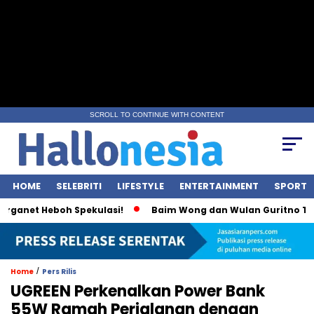
SCROLL TO CONTINUE WITH CONTENT
HOME
SELEBRITI
LIFESTYLE
ENTERTAINMENT
SPORT
anet Heboh Spekulasi!
Baim Wong dan Wulan Guritno Terlih
/
Home
Pers Rilis
UGREEN Perkenalkan Power Bank
55W Ramah Perjalanan dengan