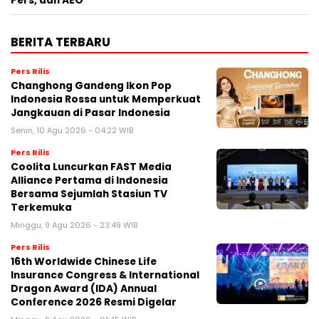
Pers, dan AEO
BERITA TERBARU
Pers Rilis
Changhong Gandeng Ikon Pop
Indonesia Rossa untuk Memperkuat
Jangkauan di Pasar Indonesia
Senin, 10 Agu 2026 - 04:22 WIB
Pers Rilis
Coolita Luncurkan FAST Media
Alliance Pertama di Indonesia
Bersama Sejumlah Stasiun TV
Terkemuka
Minggu, 9 Agu 2026 - 23:49 WIB
Pers Rilis
16th Worldwide Chinese Life
Insurance Congress & International
Dragon Award (IDA) Annual
Conference 2026 Resmi Digelar