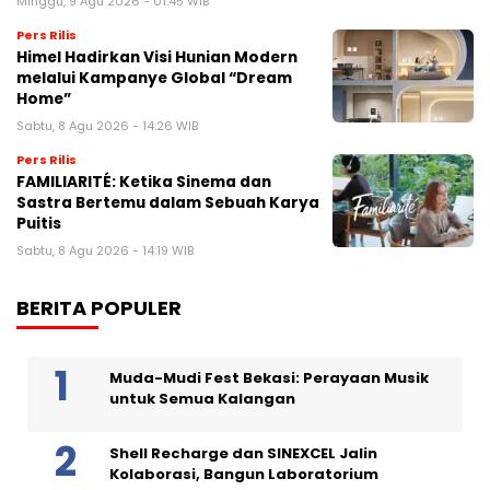
Minggu, 9 Agu 2026 - 01:45 WIB
Pers Rilis
Himel Hadirkan Visi Hunian Modern
melalui Kampanye Global “Dream
Home”
Sabtu, 8 Agu 2026 - 14:26 WIB
Pers Rilis
FAMILIARITÉ: Ketika Sinema dan
Sastra Bertemu dalam Sebuah Karya
Puitis
Sabtu, 8 Agu 2026 - 14:19 WIB
BERITA POPULER
Muda-Mudi Fest Bekasi: Perayaan Musik
untuk Semua Kalangan
Shell Recharge dan SINEXCEL Jalin
Kolaborasi, Bangun Laboratorium