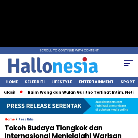
SCROLL TO CONTINUE WITH CONTENT
HOME
SELEBRITI
LIFESTYLE
ENTERTAINMENT
SPORT
asi!
Baim Wong dan Wulan Guritno Terlihat Intim, Netizen:
/
Home
Pers Rilis
Tokoh Budaya Tiongkok dan
Internasional Menjelajahi Warisan