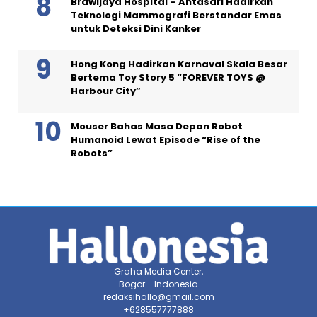
Brawijaya Hospital – Antasari Hadirkan
Teknologi Mammografi Berstandar Emas
untuk Deteksi Dini Kanker
Hong Kong Hadirkan Karnaval Skala Besar
Bertema Toy Story 5 “FOREVER TOYS @
Harbour City”
Mouser Bahas Masa Depan Robot
Humanoid Lewat Episode “Rise of the
Robots”
Graha Media Center,
Bogor - Indonesia
redaksihallo@gmail.com
+628557777888