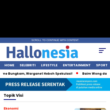
SCROLL TO CONTINUE WITH CONTENT
HOME
SELEBRITI
LIFESTYLE
ENTERTAINMENT
SPORT
ime Bungkam, Warganet Heboh Spekulasi!
Baim Wong dan Wu
Topik
Visi
Ekonomi