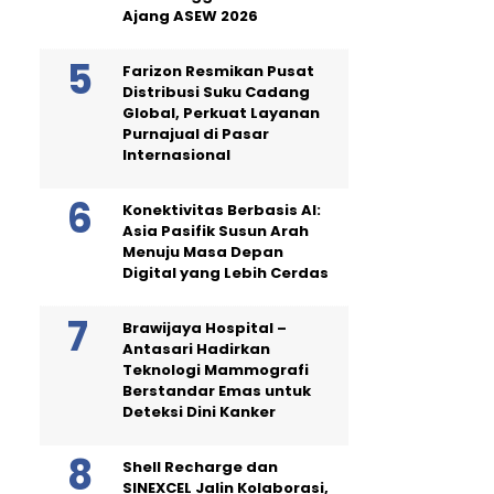
Ajang ASEW 2026
Farizon Resmikan Pusat
Distribusi Suku Cadang
Global, Perkuat Layanan
Purnajual di Pasar
Internasional
Konektivitas Berbasis AI:
Asia Pasifik Susun Arah
Menuju Masa Depan
Digital yang Lebih Cerdas
Brawijaya Hospital –
Antasari Hadirkan
Teknologi Mammografi
Berstandar Emas untuk
Deteksi Dini Kanker
Shell Recharge dan
SINEXCEL Jalin Kolaborasi,