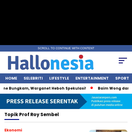
SCROLL TO CONTINUE WITH CONTENT
HOME
SELEBRITI
LIFESTYLE
ENTERTAINMENT
SPORT
ime Bungkam, Warganet Heboh Spekulasi!
Baim Wong dan Wul
Topik
Prof Roy Sembel
Ekonomi