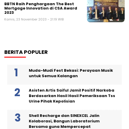
BBTN Raih Penghargaan The Best
Mortgage Innovation di CSA Award
2023
Kamis, 23 November 2023 - 21:19 WIB
BERITA POPULER
Muda-Mudi Fest Bekasi: Perayaan Musik
untuk Semua Kalangan
Asisten Artis Saiful Jamil Positif Narkoba
Berdasarkan Hasil Hasil Pemeriksaan Tss
Urine Pihak Kepolisian
Shell Recharge dan SINEXCEL Jalin
Kolaborasi, Bangun Laboratorium
Bersama guna Mempercepat