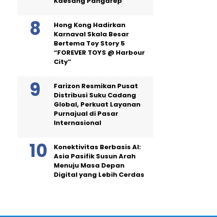
Kaesang Pangarep
Hong Kong Hadirkan
Karnaval Skala Besar
Bertema Toy Story 5
“FOREVER TOYS @ Harbour
City”
Farizon Resmikan Pusat
Distribusi Suku Cadang
Global, Perkuat Layanan
Purnajual di Pasar
Internasional
Konektivitas Berbasis AI:
Asia Pasifik Susun Arah
Menuju Masa Depan
Digital yang Lebih Cerdas