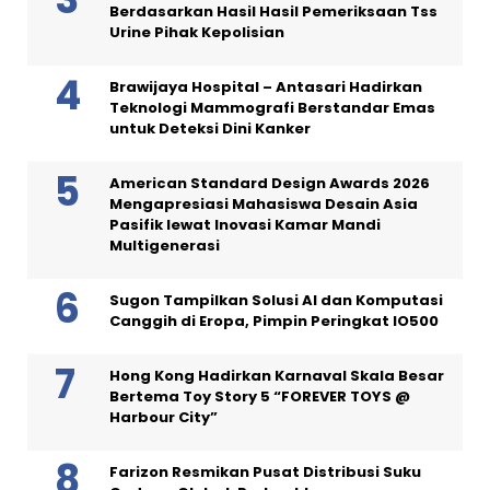
Berdasarkan Hasil Hasil Pemeriksaan Tss
Urine Pihak Kepolisian
Brawijaya Hospital – Antasari Hadirkan
Teknologi Mammografi Berstandar Emas
untuk Deteksi Dini Kanker
American Standard Design Awards 2026
Mengapresiasi Mahasiswa Desain Asia
Pasifik lewat Inovasi Kamar Mandi
Multigenerasi
Sugon Tampilkan Solusi AI dan Komputasi
Canggih di Eropa, Pimpin Peringkat IO500
Hong Kong Hadirkan Karnaval Skala Besar
Bertema Toy Story 5 “FOREVER TOYS @
Harbour City”
Farizon Resmikan Pusat Distribusi Suku