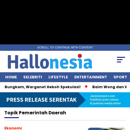
SCROLL TO CONTINUE WITH CONTENT
HOME
SELEBRITI
LIFESTYLE
ENTERTAINMENT
SPORT
e Bungkam, Warganet Heboh Spekulasi!
Baim Wong dan Wulan
Topik
Pemerintah Daerah
Ekonomi