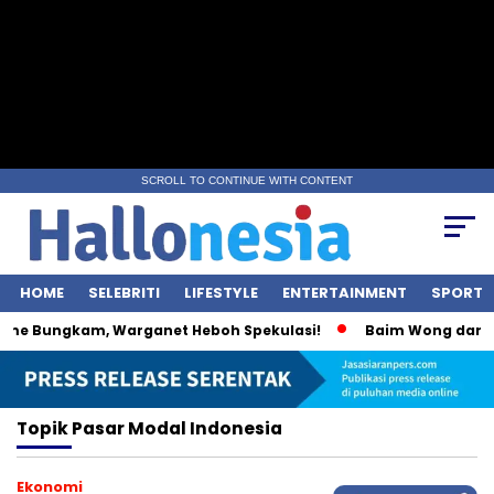
SCROLL TO CONTINUE WITH CONTENT
HOME
SELEBRITI
LIFESTYLE
ENTERTAINMENT
SPORT
me Bungkam, Warganet Heboh Spekulasi!
Baim Wong dan Wul
Topik
Pasar Modal Indonesia
Ekonomi