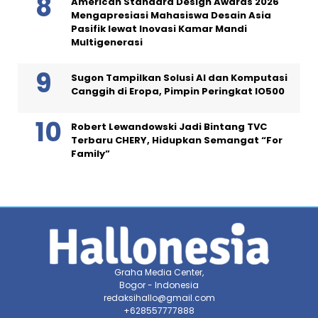
American Standard Design Awards 2026
Mengapresiasi Mahasiswa Desain Asia
Pasifik lewat Inovasi Kamar Mandi
Multigenerasi
Sugon Tampilkan Solusi AI dan Komputasi
Canggih di Eropa, Pimpin Peringkat IO500
Robert Lewandowski Jadi Bintang TVC
Terbaru CHERY, Hidupkan Semangat “For
Family”
Graha Media Center,
Bogor - Indonesia
redaksihallo@gmail.com
+628557777888