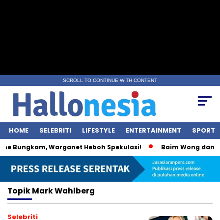
SCROLL TO CONTINUE WITH CONTENT
HOME
SELEBRITI
LIFESTYLE
ENTERTAINMENT
SPORT
me Bungkam, Warganet Heboh Spekulasi!
Baim Wong dan Wul
Topik
Mark Wahlberg
Selebriti