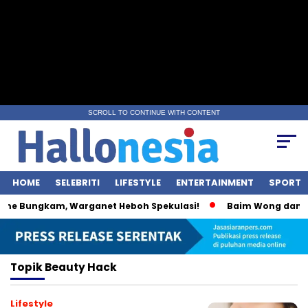
SCROLL TO CONTINUE WITH CONTENT
HOME
SELEBRITI
LIFESTYLE
ENTERTAINMENT
SPORT
me Bungkam, Warganet Heboh Spekulasi!
Baim Wong dan Wul
Topik
Beauty Hack
Lifestyle