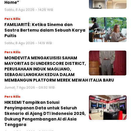
Home”
Sabtu, 8 Agu 2026 - 14:26 WIB
Pers Rilis
FAMILIARITÉ: Ketika Sinema dan
Sastra Bertemu dalam Sebuah Karya
Puitis
Sabtu, 8 Agu 2026 - 14:19 WIB
Pers Rilis
MONDEVITA MENGAKUISISI SAHAM
MAYORITAS DI UNDERSCORE DISTRICT,
PERUSAHAAN INDUK MAGLIANO,
SEBAGAI LANGKAH KEDUA DALAM
MEMBANGUN PLATFORM MEREK MEWAH ITALIA BARU
Jumat, 7 Agu 2026 - 09:32 WIB
Pers Rilis
HIKSEMI Tampilkan Solusi
Penyimpanan Data untuk Seluruh
Skenario di Ajang DTI Indonesia 2026,
Dukung Pengembangan AI di Asia
Tenggara