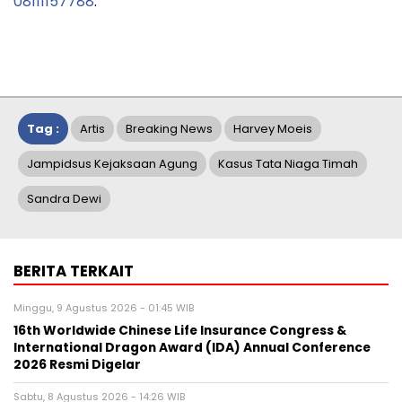
08111157788
.
Tag :
Artis
Breaking News
Harvey Moeis
Jampidsus Kejaksaan Agung
Kasus Tata Niaga Timah
Sandra Dewi
BERITA TERKAIT
Minggu, 9 Agustus 2026 - 01:45 WIB
16th Worldwide Chinese Life Insurance Congress &
International Dragon Award (IDA) Annual Conference
2026 Resmi Digelar
Sabtu, 8 Agustus 2026 - 14:26 WIB