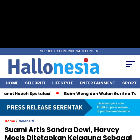
SCROLL TO CONTINUE WITH CONTENT
HOME
SELEBRITI
LIFESTYLE
ENTERTAINMENT
SPORT
net Heboh Spekulasi!
Baim Wong dan Wulan Guritno Terliha
/
Home
Selebriti
Suami Artis Sandra Dewi, Harvey
Moeis Ditetapkan Kejagung Sebagai