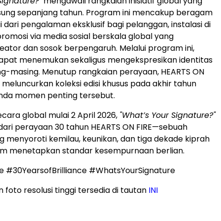
Signature?"
mengawali rangkaian inisiatif global yang
sung sepanjang tahun. Program ini mencakup beragam
ai dari pengalaman eksklusif bagi pelanggan, instalasi di
promosi via media sosial berskala global yang
eator dan sosok berpengaruh. Melalui program ini,
pat menemukan sekaligus mengekspresikan identitas
g-masing. Menutup rangkaian perayaan, HEARTS ON
n meluncurkan koleksi edisi khusus pada akhir tahun
nda momen penting tersebut.
cara global mulai 2 April 2026,
"What’s Your Signature?"
 dari perayaan 30 tahun HEARTS ON FIRE—sebuah
 menyoroti kemilau, keunikan, dan tiga dekade kiprah
lam menetapkan standar kesempurnaan berlian.
e #30YearsofBrilliance #WhatsYourSignature
n foto resolusi tinggi tersedia di tautan
INI