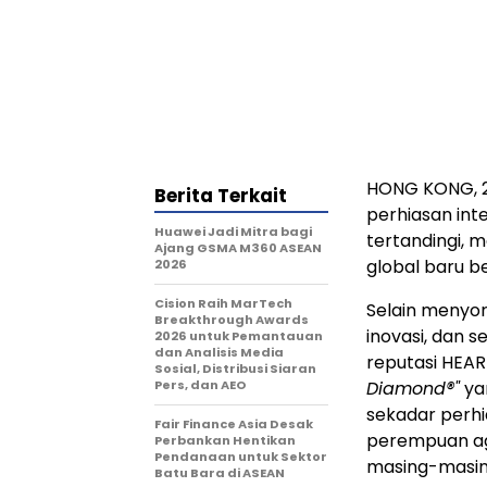
HONG KONG, 2
Berita Terkait
perhiasan inte
Huawei Jadi Mitra bagi
tertandingi, 
Ajang GSMA M360 ASEAN
global baru b
2026
Cision Raih MarTech
Selain menyor
Breakthrough Awards
inovasi, dan 
2026 untuk Pemantauan
dan Analisis Media
reputasi HEAR
Sosial, Distribusi Siaran
Pers, dan AEO
Diamond®"
ya
sekadar perhi
Fair Finance Asia Desak
perempuan aga
Perbankan Hentikan
Pendanaan untuk Sektor
masing-masin
Batu Bara di ASEAN