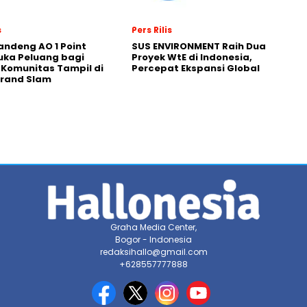
s
Pers Rilis
andeng AO 1 Point
SUS ENVIRONMENT Raih Dua
uka Peluang bagi
Proyek WtE di Indonesia,
 Komunitas Tampil di
Percepat Ekspansi Global
Grand Slam
Graha Media Center,
Bogor - Indonesia
redaksihallo@gmail.com
+628557777888