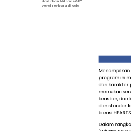
Hadirkan MitradeGPT
Versi Terbaru di Asia
Menampilkan d
program ini 
dari karakter
memukau seca
keaslian, dan 
dan standar k
kreasi HEARTS
Dalam rangka