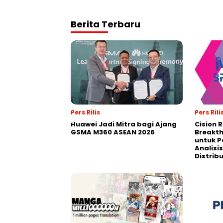
Berita Terbaru
Pers Rilis
Pers Rili
Huawei Jadi Mitra bagi Ajang
Cision 
GSMA M360 ASEAN 2026
Breakt
untuk 
Analisis
Distrib