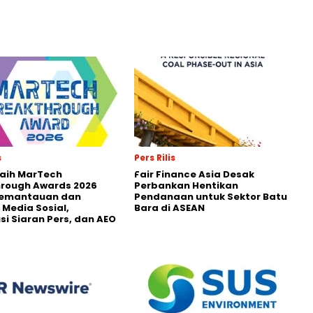
s
Pers Rilis
Raih MarTech
Fair Finance Asia Desak
hrough Awards 2026
Perbankan Hentikan
Pemantauan dan
Pendanaan untuk Sektor Batu
 Media Sosial,
Bara di ASEAN
usi Siaran Pers, dan AEO