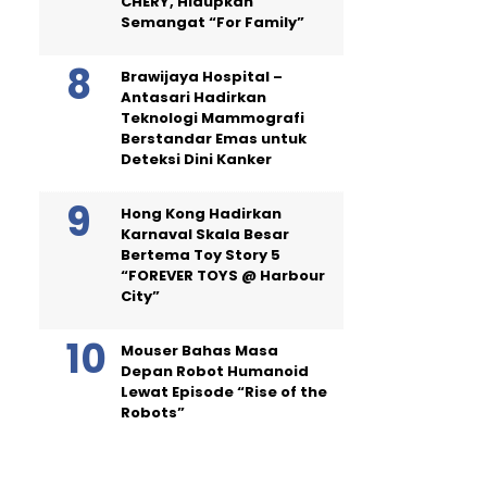
CHERY, Hidupkan
Semangat “For Family”
Brawijaya Hospital –
Antasari Hadirkan
Teknologi Mammografi
Berstandar Emas untuk
Deteksi Dini Kanker
Hong Kong Hadirkan
Karnaval Skala Besar
Bertema Toy Story 5
“FOREVER TOYS @ Harbour
City”
Mouser Bahas Masa
Depan Robot Humanoid
Lewat Episode “Rise of the
Robots”