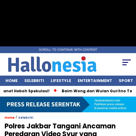
SCROLL TO CONTINUE WITH CONTENT
HOME
SELEBRITI
LIFESTYLE
ENTERTAINMENT
SPORT
t Heboh Spekulasi!
Baim Wong dan Wulan Guritno Terlihat I
/
Home
Selebriti
Polres Jakbar Tangani Ancaman
Peredaran Video Syur yang