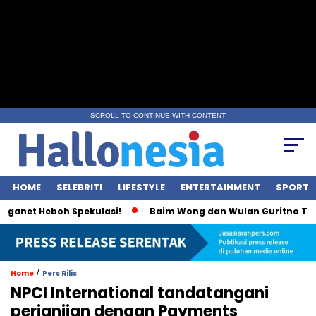
SCROLL TO CONTINUE WITH CONTENT
HOME
SELEBRITI
LIFESTYLE
ENTERTAINMENT
SPORT
anet Heboh Spekulasi!
Baim Wong dan Wulan Guritno Terlih
/
Home
Pers Rilis
NPCI International tandatangani
perjanjian dengan Payments