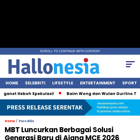
SCROLL TO CONTINUE WITH CONTENT
HOME
SELEBRITI
LIFESTYLE
ENTERTAINMENT
SPORT
anet Heboh Spekulasi!
Baim Wong dan Wulan Guritno Terlih
/
Home
Pers Rilis
MBT Luncurkan Berbagai Solusi
Generasi Baru di Ajang MCE 2026