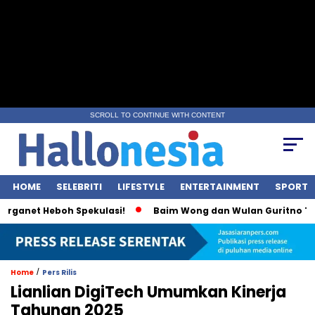
SCROLL TO CONTINUE WITH CONTENT
HOME
SELEBRITI
LIFESTYLE
ENTERTAINMENT
SPORT
anet Heboh Spekulasi!
Baim Wong dan Wulan Guritno Terlih
/
Home
Pers Rilis
Lianlian DigiTech Umumkan Kinerja
Tahunan 2025