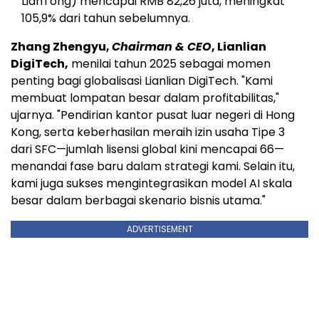
LianTong) mencapai RMB 82,26 juta, meningkat
105,9% dari tahun sebelumnya.
Zhang Zhengyu,
Chairman & CEO
, Lianlian
DigiTech,
menilai tahun 2025 sebagai momen
penting bagi globalisasi Lianlian DigiTech. "Kami
membuat lompatan besar dalam profitabilitas,"
ujarnya. "Pendirian kantor pusat luar negeri di Hong
Kong, serta keberhasilan meraih izin usaha Tipe 3
dari SFC—jumlah lisensi global kini mencapai 66—
menandai fase baru dalam strategi kami. Selain itu,
kami juga sukses mengintegrasikan model AI skala
besar dalam berbagai skenario bisnis utama."
ADVERTISEMENT