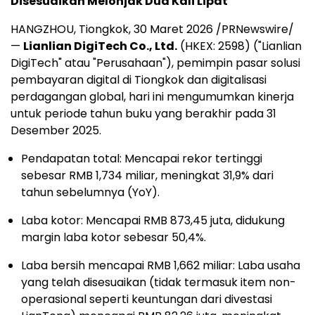
Disesuaikan Melonjak Dua Kali Lipat
HANGZHOU, Tiongkok
,
30 Maret 2026
/PRNewswire/
—
Lianlian DigiTech Co., Ltd.
(HKEX: 2598) ("Lianlian
DigiTech" atau "Perusahaan"), pemimpin pasar solusi
pembayaran digital di Tiongkok dan digitalisasi
perdagangan global, hari ini mengumumkan kinerja
untuk periode tahun buku yang berakhir pada 31
Desember 2025.
Pendapatan total: Mencapai rekor tertinggi
sebesar RMB 1,734 miliar, meningkat 31,9% dari
tahun sebelumnya (YoY).
Laba kotor: Mencapai RMB 873,45 juta, didukung
margin laba kotor sebesar 50,4%.
Laba bersih mencapai RMB 1,662 miliar: Laba usaha
yang telah disesuaikan (tidak termasuk item non-
operasional seperti keuntungan dari divestasi