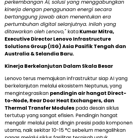
perkembangan AI, solusi yang menggabungkan
kinerja dengan penggunaan energi secara
bertanggung jawab akan menentukan era
pertumbuhan digital selanjutnya. Inilah yang
ditawarkan oleh Lenovo,"
kata
Kumar Mitra
,
Executive Director Lenovo Infrastructure
Solutions Group (ISG) Asia Pasifik Tengah dan
Australia
&
Selandia Baru
.
Kinerja Berkelanjutan Dalam Skala Besar
Lenovo terus memajukan infrastruktur siap AI yang
berkelanjutan melalui ekosistem Neptunus, yang
mengintegrasikan
pendingin air hangat Direct-
to-Node, Rear Door Heat Exchangers, dan
Thermal Transfer Modules
pada desain siklus
tertutup yang sangat efisien. Pendingin hangat
mengalir melalui pelat dingin presisi pada komponen
utama, naik sekitar 10-15 °C sebelum mengalihkan
panas melalui siklus fasilitas terpisah untuk