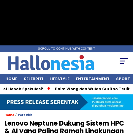
SCROLL TO CONTINUE WITH CONTENT
HOME
SELEBRITI
LIFESTYLE
ENTERTAINMENT
SPORT
boh Spekulasi!
Baim Wong dan Wulan Guritno Terlihat Inti
/
Home
Pers Rilis
Lenovo Neptune Dukung Sistem HPC
& AI yang Paling Ramah Lingkungan