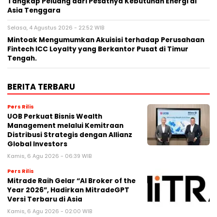
Tangkap Peluang dari Pesatnya Kebutuhan Energi di
Asia Tenggara
Selasa, 4 Agustus 2026 - 22:52 WIB
Mintoak Mengumumkan Akuisisi terhadap Perusahaan
Fintech ICC Loyalty yang Berkantor Pusat di Timur
Tengah.
BERITA TERBARU
Pers Rilis
UOB Perkuat Bisnis Wealth
Management melalui Kemitraan
Distribusi Strategis dengan Allianz
Global Investors
Kamis, 6 Agu 2026 - 06:39 WIB
Pers Rilis
Mitrade Raih Gelar “AI Broker of the
Year 2026”, Hadirkan MitradeGPT
Versi Terbaru di Asia
Kamis, 6 Agu 2026 - 02:00 WIB