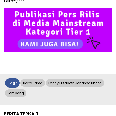
Ferozy.***
Tag :
Barry Prima
Feony Elizabeth Johanna Knoch
Lembang
BERITA TERKAIT