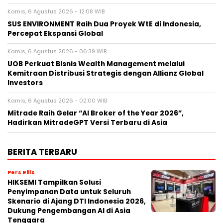
Kamis, 6 Agustus 2026 - 12:08 WIB
SUS ENVIRONMENT Raih Dua Proyek WtE di Indonesia,
Percepat Ekspansi Global
Kamis, 6 Agustus 2026 - 06:39 WIB
UOB Perkuat Bisnis Wealth Management melalui
Kemitraan Distribusi Strategis dengan Allianz Global
Investors
Kamis, 6 Agustus 2026 - 02:00 WIB
Mitrade Raih Gelar “AI Broker of the Year 2026”,
Hadirkan MitradeGPT Versi Terbaru di Asia
BERITA TERBARU
Pers Rilis
HIKSEMI Tampilkan Solusi
Penyimpanan Data untuk Seluruh
Skenario di Ajang DTI Indonesia 2026,
Dukung Pengembangan AI di Asia
Tenggara