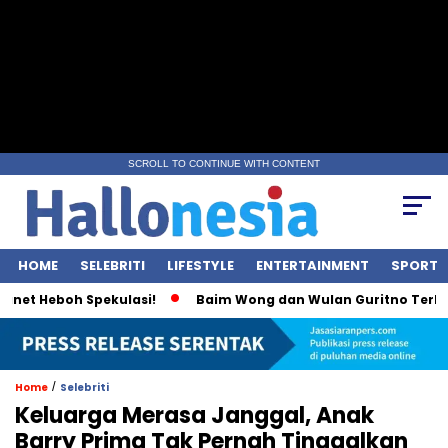
SCROLL TO CONTINUE WITH CONTENT
HOME
SELEBRITI
LIFESTYLE
ENTERTAINMENT
SPORT
Heboh Spekulasi!
Baim Wong dan Wulan Guritno Terlihat Int
/
Home
Selebriti
Keluarga Merasa Janggal, Anak
Barry Prima Tak Pernah Tinggalkan