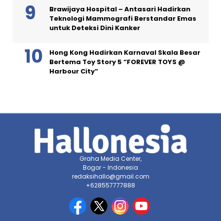
Brawijaya Hospital – Antasari Hadirkan
Teknologi Mammografi Berstandar Emas
untuk Deteksi Dini Kanker
Hong Kong Hadirkan Karnaval Skala Besar
Bertema Toy Story 5 “FOREVER TOYS @
Harbour City”
Graha Media Center,
Bogor - Indonesia
redaksihallo@gmail.com
+628557777888