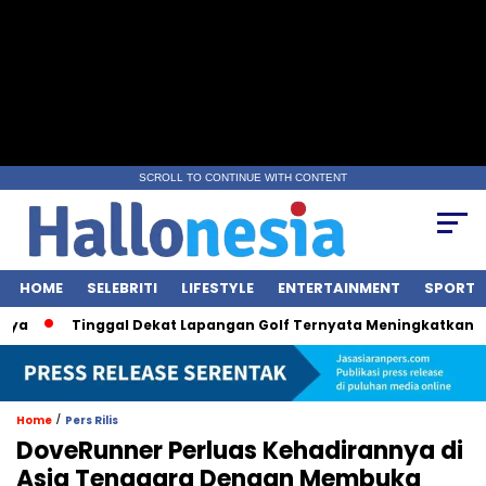
SCROLL TO CONTINUE WITH CONTENT
HOME
SELEBRITI
LIFESTYLE
ENTERTAINMENT
SPORT
a
Tinggal Dekat Lapangan Golf Ternyata Meningkatkan Risiko
/
Home
Pers Rilis
DoveRunner Perluas Kehadirannya di
Asia Tenggara Dengan Membuka