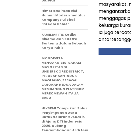
Digelar
masyarakat, m
mengantarkan
Himel Hadirkan Visi
Hunian Modern melalui
menggagas pro
Kampanye Global
“Dream Home”
keluarga kura
Ia juga tercat
FAMILIARITÉ: Ketika
antartetangg
Sinema dan Sastra
Bertemu dalam Sebuah
Karya Puitis
MONDEVITA
MENGAKUISISI SAHAM
MAYORITAS DI
UNDERSCORE DISTRICT,
PERUSAHAAN INDUK
MAGLIANO, SEBAGAI
LANGKAH KEDUA DALAM
MEMBANGUN PLATFORM
MEREK MEWAH ITALIA
BARU
HIKSEMI Tampilkan Solusi
Penyimpanan Data
untuk Seluruh Skenario
di Ajang DTI Indonesia
2026, Dukung
Pengembangan AI di Asia