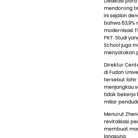
Dedikasi para
mendorong tin
ini sejalan d
bahwa 63,9% r
modernisasi T
PKT. Studi ya
School juga m
menyatakan p
Direktur Cent
di Fudan Univ
tersebut lah
menjangkau se
tidak bekerja 
miliar pendudu
Menurut Zhen
revitalisasi 
membuat mas
langsung.