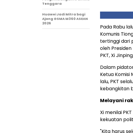
Tenggara
Huawei Jadi Mitra bagi
Ajang GSMA M360 ASEAN
2026
Pada Rabu lal
Komunis Tiong
tertinggi dari
oleh Presiden
PKT, Xi Jinpin
Dalam pidaton
Ketua Komisi 
lalu, PKT sel
kebangkitan b
Melayani ra
Xi menilai PK
kekuatan politi
"Kita harus se