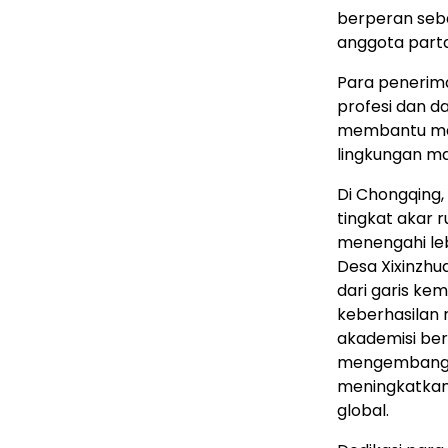
berperan seba
anggota part
Para penerima 
profesi dan d
membantu ma
lingkungan m
Di Chongqing,
tingkat akar 
menengahi lebi
Desa Xixinzhu
dari garis ke
keberhasilan r
akademisi ber
mengembangka
meningkatkan 
global.