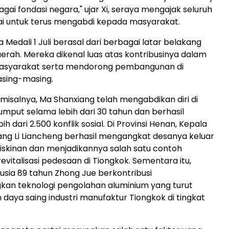
gai fondasi negara," ujar Xi, seraya mengajak seluruh
ai untuk terus mengabdi kepada masyarakat.
Medali 1 Juli berasal dari berbagai latar belakang
aerah. Mereka dikenal luas atas kontribusinya dalam
syarakat serta mendorong pembangunan di
asing-masing.
 misalnya, Ma Shanxiang telah mengabdikan diri di
rumput selama lebih dari 30 tahun dan berhasil
h dari 2.500 konflik sosial. Di Provinsi Henan, Kepala
ang Li Liancheng berhasil mengangkat desanya keluar
miskinan dan menjadikannya salah satu contoh
evitalisasi pedesaan di Tiongkok. Sementara itu,
usia 89 tahun Zhong Jue berkontribusi
n teknologi pengolahan aluminium yang turut
daya saing industri manufaktur Tiongkok di tingkat