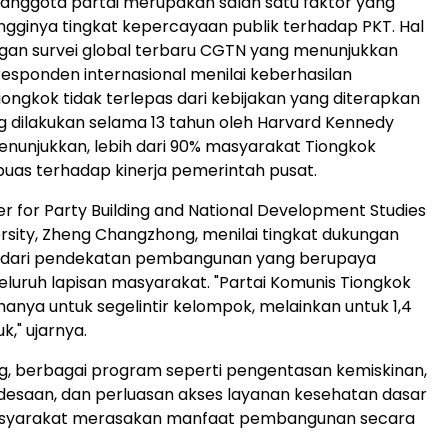
 anggota partai merupakan salah satu faktor yang
gginya tingkat kepercayaan publik terhadap PKT. Hal
engan survei global terbaru CGTN yang menunjukkan
esponden internasional menilai keberhasilan
iongkok tidak terlepas dari kebijakan yang diterapkan
ng dilakukan selama 13 tahun oleh Harvard Kennedy
enunjukkan, lebih dari 90% masyarakat Tiongkok
uas terhadap kinerja pemerintah pusat.
er for Party Building and National Development Studies
ersity, Zheng Changzhong, menilai tingkat dukungan
ir dari pendekatan pembangunan yang berupaya
luruh lapisan masyarakat. "Partai Komunis Tiongkok
hanya untuk segelintir kelompok, melainkan untuk 1,4
k," ujarnya.
g, berbagai program seperti pengentasan kemiskinan,
pedesaan, dan perluasan akses layanan kesehatan dasar
yarakat merasakan manfaat pembangunan secara