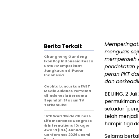
Memperingati 
Berita Terkait
mengulas sej
Changhong Gandeng
memperoleh du
Ikon Pop Indonesia Rossa
pendekatan y
untuk Memperkuat
Jangkauan di Pasar
peran PKT dal
Indonesia
dan berkeadil
Coolita Luncurkan FAST
Media Alliance Pertama
BEIJING, 2 Ju
di Indonesia Bersama
Sejumlah Stasiun TV
permukiman di
Terkemuka
sekadar "peng
telah menjadi
16th Worldwide Chinese
Life Insurance Congress
hampir tiga d
& International Dragon
Award (IDA) Annual
Conference 2026 Resmi
Selama berta