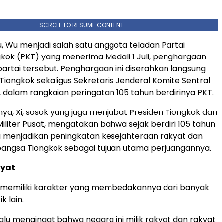
SCROLL TO RESUME CONTENT
u, Wu menjadi salah satu anggota teladan Partai
kok (PKT) yang menerima Medali 1 Juli, penghargaan
 partai tersebut. Penghargaan ini diserahkan langsung
 Tiongkok sekaligus Sekretaris Jenderal Komite Sentral
g, dalam rangkaian peringatan 105 tahun berdirinya PKT.
ya, Xi, sosok yang juga menjabat Presiden Tiongkok dan
Militer Pusat, mengatakan bahwa sejak berdiri 105 tahun
alu menjadikan peningkatan kesejahteraan rakyat dan
angsa Tiongkok sebagai tujuan utama perjuangannya.
kyat
T memiliki karakter yang membedakannya dari banyak
k lain.
lalu mengingat bahwa negara ini milik rakyat dan rakyat