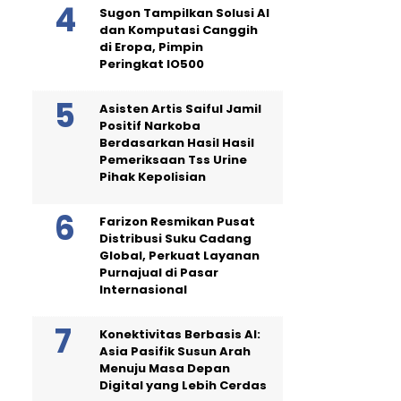
Sugon Tampilkan Solusi AI
dan Komputasi Canggih
di Eropa, Pimpin
Peringkat IO500
Asisten Artis Saiful Jamil
Positif Narkoba
Berdasarkan Hasil Hasil
Pemeriksaan Tss Urine
Pihak Kepolisian
Farizon Resmikan Pusat
Distribusi Suku Cadang
Global, Perkuat Layanan
Purnajual di Pasar
Internasional
Konektivitas Berbasis AI:
Asia Pasifik Susun Arah
Menuju Masa Depan
Digital yang Lebih Cerdas