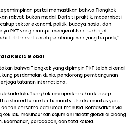
lai, kepemimpinan partai memastikan bahwa Tiongkok
n rakyat, bukan modal. Dari sisi praktik, modernisasi
akup sektor ekonomi, politik, budaya, sosial, dan
Hanya PKT yang mampu mengerahkan berbagai
sebut dalam satu arah pembangunan yang terpadu,"
ata Kelola Global
takan bahwa Tiongkok yang dipimpin PKT telah dikenal
ukung perdamaian dunia, pendorong pembangunan
penjaga tatanan internasional.
tu dekade lalu, Tiongkok memperkenalkan konsep
h a shared future for humanity atau komunitas yang
 depan bersama bagi umat manusia. Berdasarkan visi
gkok lalu meluncurkan sejumlah inisiatif global di bidang
 keamanan, peradaban, dan tata kelola.