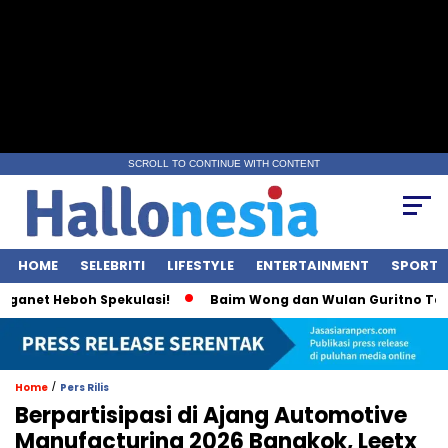
SCROLL TO CONTINUE WITH CONTENT
HOME
SELEBRITI
LIFESTYLE
ENTERTAINMENT
SPORT
anet Heboh Spekulasi!
Baim Wong dan Wulan Guritno Terliha
/
Home
Pers Rilis
Berpartisipasi di Ajang Automotive
Manufacturing 2026 Bangkok, Leetx