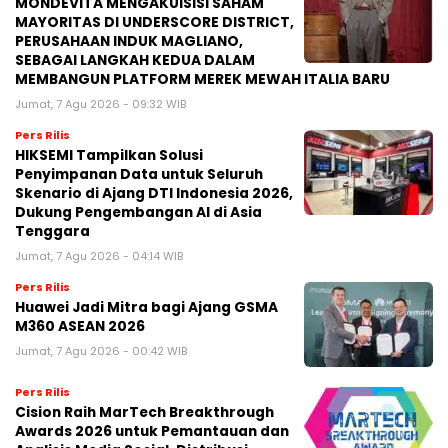
MONDEVITA MENGAKUISISI SAHAM
MAYORITAS DI UNDERSCORE DISTRICT,
PERUSAHAAN INDUK MAGLIANO,
SEBAGAI LANGKAH KEDUA DALAM
MEMBANGUN PLATFORM MEREK MEWAH ITALIA BARU
Jumat, 7 Agu 2026 - 09:32 WIB
Pers Rilis
HIKSEMI Tampilkan Solusi
Penyimpanan Data untuk Seluruh
Skenario di Ajang DTI Indonesia 2026,
Dukung Pengembangan AI di Asia
Tenggara
Jumat, 7 Agu 2026 - 04:14 WIB
Pers Rilis
Huawei Jadi Mitra bagi Ajang GSMA
M360 ASEAN 2026
Jumat, 7 Agu 2026 - 00:42 WIB
Pers Rilis
Cision Raih MarTech Breakthrough
Awards 2026 untuk Pemantauan dan